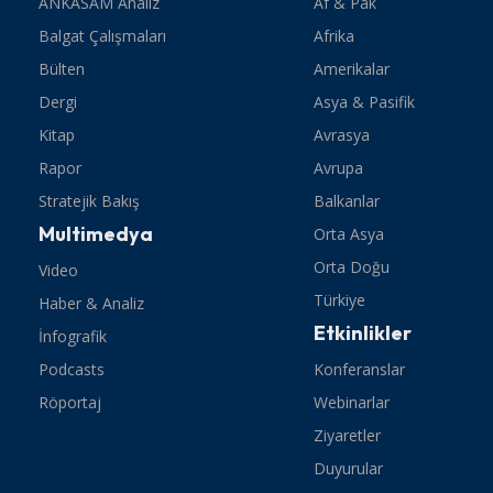
ANKASAM Analiz
Af & Pak
Balgat Çalışmaları
Afrika
Bülten
Amerikalar
Dergi
Asya & Pasifik
Kitap
Avrasya
Rapor
Avrupa
Stratejik Bakış
Balkanlar
Multimedya
Orta Asya
Orta Doğu
Video
Türkiye
Haber & Analiz
Etkinlikler
İnfografik
Podcasts
Konferanslar
Röportaj
Webinarlar
Ziyaretler
Duyurular