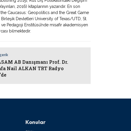
lishing 2015), Rus Dış Politikasındaki Değişim
ınları, 2016) kitaplarının yazarıdır. En son
d the Caucasus: Geopolitics and the Great Game
a Birleşik Devletleri University of Texas/UTD, St.
i ve Pedagoji Enstitüsü’nde misafir akademisyen
rcası bilmektedir.
İçerik
AM AB Danışmanı Prof. Dr.
fa Nail ALKAN TRT Radyo
’de
Konular