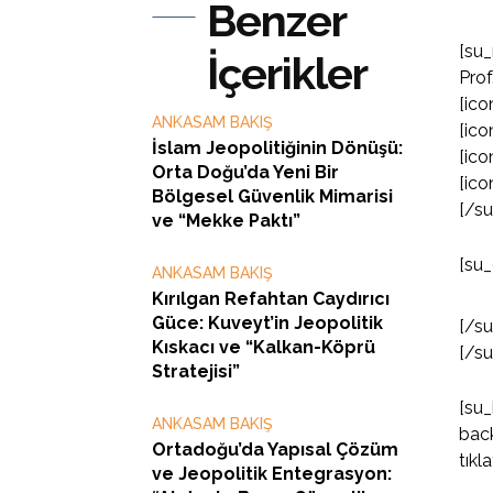
Benzer
[su_
İçerikler
Pro
[ico
ANKASAM BAKIŞ
[ico
İslam Jeopolitiğinin Dönüşü:
[ico
Orta Doğu’da Yeni Bir
[ico
Bölgesel Güvenlik Mimarisi
[/s
ve “Mekke Paktı”
[su_
ANKASAM BAKIŞ
Kırılgan Refahtan Caydırıcı
Güce: Kuveyt’in Jeopolitik
[/s
Kıskacı ve “Kalkan-Köprü
[/s
Stratejisi”
[su_
ANKASAM BAKIŞ
back
Ortadoğu’da Yapısal Çözüm
tıkl
ve Jeopolitik Entegrasyon: