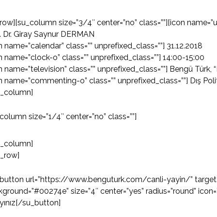
row][su_column size=”3/4″ center=”no” class=””][icon name=”us
f. Dr. Giray Saynur DERMAN
n name=”calendar” class=”” unprefixed_class=””] 31.12.2018
n name=”clock-o” class=”” unprefixed_class=””] 14:00-15:00
n name=”television” class=”” unprefixed_class=””] Bengü Türk, 
n name=”commenting-o” class=”” unprefixed_class=””] Dış Poli
u_column]
column size=”1/4″ center=”no” class=””]
u_column]
u_row]
button url=”https://www.benguturk.com/canli-yayin/” target=
ground=”#00274e” size=”4″ center=”yes” radius=”round” icon=”i
ayınız[/su_button]