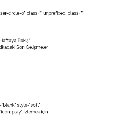
er-circle-o” class=”” unprefixed_class=””]
“Haftaya Bakış”
tikadaki Son Gelişmeler
”blank” style=”soft”
con: play”]İzlemek için