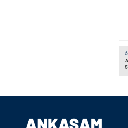
Ö
A
S