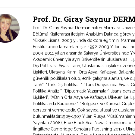
Prof. Dr. Giray Saynur DE
Prof. Dr. Giray Saynur Derman halen Marmara Üniversite
Bölümü Kişilerarası İletişim Anabilim Dalında görev ya
Yüksek Lisans, 2003 yılında doktora eğitimini Marmara
Enstitüsü’nde tamamlamıştır. 1992-2003 Yılları arasın
2004-2011 yılları arasında Sakarya Üniversitesinde Yrd
Akademik ünvanıyla aynı üniversitenin uluslararası ili
Dış Politikası, Siyasi Tarih, Uluslararası ilişkiler üzeri
İlişkileri, Ukrayna-Kırım, Orta Asya, Kafkasya, Balkan
güvenlik politikaları olup, etnik çatışma alanları, ve dış 
Tarih”, “Türk Dış Politikası”, “Türk Dünyasında Siyasi 
Politika Analizi”, “Diplomatik Yazışmalar” lisans dersle
ilişkileri”, “AB’nin Orta Asya ve Kafkasya Ülkeleri ile İl
Politikalarda Karadeniz”, “Bölgesel ve Küresel Güçler
derslerini vermektedir. Çok sayıda ulusal ve uluslararas
bulunmaktadır.1905-1907 Yılları Rusya Müslümanlarının
Yayınları 2008), Blue Black Sea: New Dimensions of 
(İngiltere,Cambridge Scholars Publishing 2013), Ukra