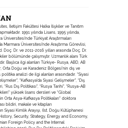
RMAN
s, İletişim Fakültesi Halka İlişkiler ve Tanıtım
pmaktadır. 1991 yılında Lisans, 1995 yılında,
 Üniversitesi’nde Türkiyat Araştırmaları
da Marmara Üniversitesi’nde Araştırma Görevlisi,
. Doç. Dr. ve 2011-2016 yılları arasında Doç. Dr.
şkiler bölümünde çalışmıştır. Uzmanlık alanı Türk
nedir. Başlıca ilgi alanları Türkiye- Rusya, ABD, AB
lar, Orta Doğu ve Karadeniz Bölgesi'nin dış ve
politika analizi de ilgi alanları arasındadır. “Siyasi
Gelişmeler”, “Kafkasya’da Siyasi Gelişmeler”, “Dış
ri, “Rus Dış Politikası”, “Rusya Tarihi”, “Rusya-AB
işkileri” yüksek lisans dersleri ve “Global
in Orta Asya-Kafkasya Politikaları” doktora
ı bildiri, makale ve kitapları
 Siyasi Kimlik Arayışı, (İst. Doğu Kütüphanesi
History, Security, Strategy, Energy and Economy,
nian Foreign Policy and the Internal