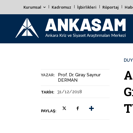
Kurumsal
Kadromuz
İşbirlikleri
Röportaj
Habe
DUY
A
Prof. Dr. Giray Saynur
YAZAR:
DERMAN
G
31/12/2018
TARIH:
T
PAYLAŞ: