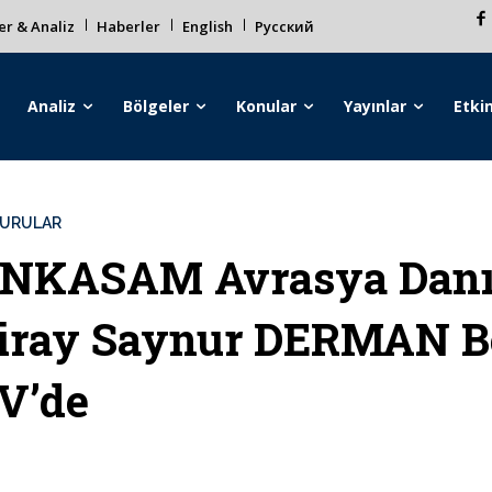
r & Analiz
Haberler
English
Русский
Analiz
Bölgeler
Konular
Yayınlar
Etkin
URULAR
NKASAM Avrasya Danış
iray Saynur DERMAN B
V’de