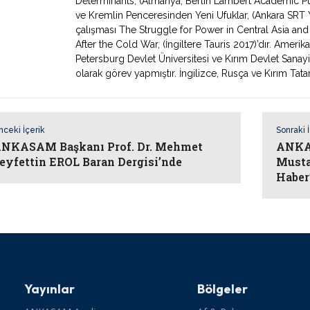
Determinants, (Almanya, Berlin Lambert Academic Pub
ve Kremlin Penceresinden Yeni Ufuklar, (Ankara SRT Yay
çalışması The Struggle for Power in Central Asia an
After the Cold War, (İngiltere Tauris 2017)’dır. Amerik
Petersburg Devlet Üniversitesi ve Kırım Devlet Sanay
olarak görev yapmıştır. İngilizce, Rusça ve Kırım Tata
nceki İçerik
Sonraki 
NKASAM Başkanı Prof. Dr. Mehmet
ANKAS
eyfettin EROL Baran Dergisi’nde
Musta
Haber
Yayınlar
Bölgeler