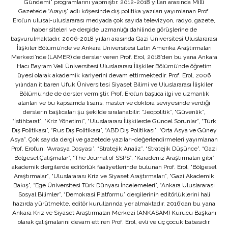
Gündemi” programlarını yapmıştır. 2012-2018 yılları arasında Millî
Gazete’de “Arayış” adlı köşesinde dış politika yazıları yayımlanan Prof.
Erol’un ulusal-uluslararası medyada çok sayıda televizyon, radyo, gazete,
haber siteleri ve dergide uzmanlığı dahilinde görüşlerine de
başvurulmaktadır. 2006-2018 yılları arasında Gazi Üniversitesi Uluslararası
İlişkiler Bölümü’nde ve Ankara Üniversitesi Latin Amerika Araştırmaları
Merkezi’nde (LAMER) de dersler veren Prof. Erol, 2018’den bu yana Ankara
Hacı Bayram Veli Üniversitesi Uluslararası İlişkiler Bölümü’nde öğretim
üyesi olarak akademik kariyerini devam ettirmektedir. Prof. Erol, 2006
yılından itibaren Ufuk Üniversitesi Siyaset Bilimi ve Uluslararası İlişkiler
Bölümü’nde de dersler vermiştir. Prof. Erol’un başlıca ilgi ve uzmanlık
alanları ve bu kapsamda lisans, master ve doktora seviyesinde verdiği
derslerin başlıcaları şu şekilde sıralanabilir: “Jeopolitik”, “Güvenlik”,
“İstihbarat”, “Kriz Yönetimi”, “Uluslararası İlişkilerde Güncel Sorunlar”, “Türk
Dış Politikası”, “Rus Dış Politikası”, “ABD Dış Politikası”, “Orta Asya ve Güney
Asya”. Çok sayıda dergi ve gazetede yazıları-değerlendirmeleri yayımlanan
Prof. Erol’un; “Avrasya Dosyası”, “Stratejik Analiz”, “Stratejik Düşünce”, “Gazi
Bölgesel Çalışmalar”, “The Journal of SSPS”, “Karadeniz Araştırmaları gibi”
akademik dergilerde editörlük faaliyetlerinde bulunan Prof. Erol, “Bölgesel
Araştırmalar”, “Uluslararası Kriz ve Siyaset Araştırmaları”, “Gazi Akademik
Bakış”, “Ege Üniversitesi Türk Dünyası İncelemeleri”, “Ankara Uluslararası
Sosyal Bilimler”, “Demokrasi Platformu” dergilerinin editörlüklerini hali
hazırda yürütmekte, editör kurullarında yer almaktadır. 2016’dan bu yana
Ankara Kriz ve Siyaset Araştırmaları Merkezi (ANKASAM) Kurucu Başkanı
olarak çalışmalarını devam ettiren Prof. Erol, evli ve üç çocuk babasıdır.