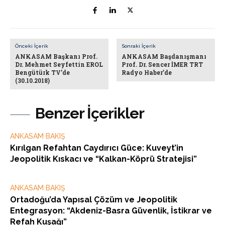
Önceki İçerik
Sonraki İçerik
ANKASAM Başkanı Prof.
ANKASAM Başdanışmanı
Dr. Mehmet Seyfettin EROL
Prof. Dr. Sencer İMER TRT
Bengütürk TV’de
Radyo Haber’de
(30.10.2018)
Benzer İçerikler
ANKASAM BAKIŞ
Kırılgan Refahtan Caydırıcı Güce: Kuveyt’in
Jeopolitik Kıskacı ve “Kalkan-Köprü Stratejisi”
ANKASAM BAKIŞ
Ortadoğu’da Yapısal Çözüm ve Jeopolitik
Entegrasyon: “Akdeniz-Basra Güvenlik, İstikrar ve
Refah Kuşağı”