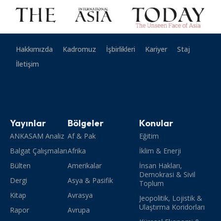
Hakkımızda
Kadromuz
İşbirlikleri
Kariyer
Staj
İletişim
Yayınlar
Bölgeler
Konular
ANKASAM Analiz
Af & Pak
Eğitim
Balgat Çalışmaları
Afrika
İklim & Enerji
Bülten
Amerikalar
İnsan Hakları,
Demokrasi & Sivil
Dergi
Asya & Pasifik
Toplum
Kitap
Avrasya
Jeopolitik, Lojistik &
Ulaştırma Koridorları
Rapor
Avrupa