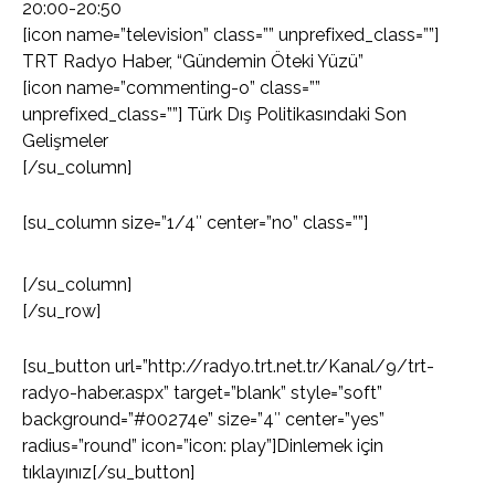
20:00-20:50
[icon name=”television” class=”” unprefixed_class=””]
TRT Radyo Haber, “Gündemin Öteki Yüzü”
[icon name=”commenting-o” class=””
unprefixed_class=””] Türk Dış Politikasındaki Son
Gelişmeler
[/su_column]
[su_column size=”1/4″ center=”no” class=””]
[/su_column]
[/su_row]
[su_button url=”http://radyo.trt.net.tr/Kanal/9/trt-
radyo-haber.aspx” target=”blank” style=”soft”
background=”#00274e” size=”4″ center=”yes”
radius=”round” icon=”icon: play”]Dinlemek için
tıklayınız[/su_button]