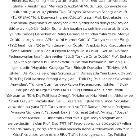
Enstitüsü Başkanlığını da yürütmektedir. Prof. Erol, Gazi Üniversitesi
Stratejik Araştırmalar Merkezi (GAZİSAM) Müdürlüğü görevinde de
bulunmuştur. 2007 yılında Türk Dünyası Yazarlar ve Sanatçılar Vakfı
(TÜRKSAV) “Türk Dünyası Hizmet Ödülü”nü alan Prof. Erol, akademik
anlamdaki çalışmaları ve medyadaki faaliyetlerinden dolayı çok sayıda
ödüle layık görülmüştür. Bunlardan bazıları şu şekilde sıralanabilir: 2013
yılında Çağdaş Demokratlar Birliği Derneği tarafından “Yılın Yazılı Medya
Ödülü”, 2015 yılında “APM 10. Yıl Hizmet Ödülü”, Türkiye Yazarlar Birliği
(TYB) tarafından “2015 Yılın Basın-Fikir Ödülü”, Anadolu Köy Korucuları ve
Şehit Aileleri “2016 Gönül Elçileri Medya Onur Ödülü”, Yörük Türkmen
Federasyonları tarafından verilen “2016 Türkiye Onur Ödülü”. Prof. Erol’un
15 kitap çalışması bulunmaktadır. Bunlardan bazılarının isimleri şu
şekildedir: “Hayalden Gerçeğe Türk Birleşik Devletleri”, “Türkiye-AB
İlişkileri: Dış Politika ve İç Yapı Sorunsalları”, “Avrasya’da Yeni Büyük Oyun”,
“Türk Dış Politikasında Strateji Arayışları”, “Türk Dış Politikasında Güvenlik
Arayışları”, “Türkiye Cumhuriyeti-Rusya Federasyonu İlişkileri”, “Sıcak
Barışın Soğuk Örgütü Yeni NATO”, “Dış Politika Analizinde Teorik
Yaklaşımlar: Türk Dış Politikası Örneği”, “Krizler ve Kriz Yönetimi: Aktörler ve
Örnek Olaylar”, “Kazakistan” ve “Uluslararası İlişkilerde Güncel Sorunlar”.
2002’den bu yana TRT Türkiye’nin sesi ve TRT Radyo 1 (Ankara Radyosu)
“Avrasya Gündemi”, “Stratejik Bakış”, “Küresel Bakış”, “Analiz”, “Dosya”,
“Haber Masası”, “Gündemin Öteki Yüzü” gibi radyo programlarını
gerçekleştirmiş olan Prof. Erol, TRT INT televizyonunda 2004-2007 yılları
arasında “Arayış”, 2007-2010 yılları arasında Kanal A televizyonunda “Sınır
Ötesi” ve 2020-2021’de de BBN TÜRK televizyonunda “Dış Politika