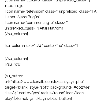
[icon name=”clock-o” class=”” unprefixed_class=””]
11:00-11:30
[icon name=”television” class=”” unprefixed_class=””] A
Haber, “Ajans Bugün”
[icon name=”commenting-o” class=””
unprefixed_class=””] Altılı Platform
[/su_column]
[su_column size=”1/4″ center=”no” class=””]
[/su_column]
[/su_row]
[su_button
url=”http://www.kanalb.com.tr/canliyayin.php”
target=”blank” style=”soft” background=”#00274e”
size=”4″ center=”yes” radius=”round” icon=”icon:
play”]İzlemek için tıklayınız[/su_button]