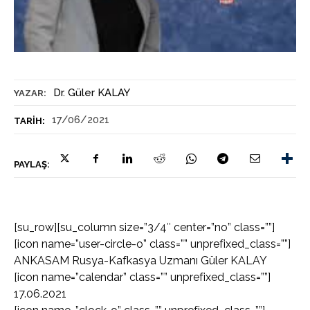
Dr. Güler KALAY
YAZAR:
17/06/2021
TARIH:
PAYLAŞ:
[su_row][su_column size=”3/4″ center=”no” class=””]
[icon name=”user-circle-o” class=”” unprefixed_class=””]
ANKASAM Rusya-Kafkasya Uzmanı Güler KALAY
[icon name=”calendar” class=”” unprefixed_class=””]
17.06.2021