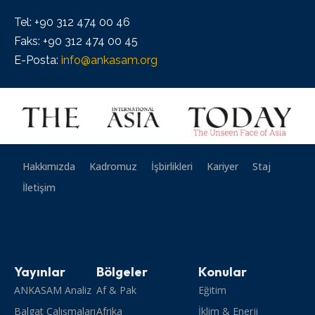
Tel: +90 312 474 00 46
Faks: +90 312 474 00 45
E-Posta:
info@ankasam.org
Hakkımızda
Kadromuz
İşbirlikleri
Kariyer
Staj
İletişim
Yayınlar
Bölgeler
Konular
ANKASAM Analiz
Af & Pak
Eğitim
Balgat Çalışmaları
Afrika
İklim & Enerji