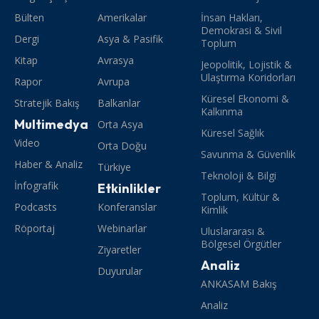
Bülten
Amerikalar
İnsan Hakları,
Demokrasi & Sivil
Dergi
Asya & Pasifik
Toplum
Kitap
Avrasya
Jeopolitik, Lojistik &
Ulaştırma Koridorları
Rapor
Avrupa
Küresel Ekonomi &
Stratejik Bakış
Balkanlar
Kalkınma
Multimedya
Orta Asya
Küresel Sağlık
Video
Orta Doğu
Savunma & Güvenlik
Haber & Analiz
Türkiye
Teknoloji & Bilgi
İnfografik
Etkinlikler
Toplum, Kültür &
Podcasts
Konferanslar
Kimlik
Röportaj
Webinarlar
Uluslararası &
Bölgesel Örgütler
Ziyaretler
Analiz
Duyurular
ANKASAM Bakış
Analiz