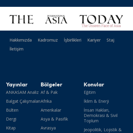
Hakkımızda
Kadromuz
İşbirlikleri
Kariyer
Staj
İletişim
Yayınlar
Bölgeler
Konular
ANKASAM Analiz
Af & Pak
Eğitim
Balgat Çalışmaları
Afrika
İklim & Enerji
Bülten
Amerikalar
İnsan Hakları,
Demokrasi & Sivil
Dergi
Asya & Pasifik
Toplum
Kitap
Avrasya
Jeopolitik, Lojistik &