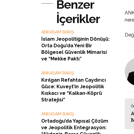
Benzer
ANKA
İçerikler
nere
ANKASAM BAKIŞ
Değ
İslam Jeopolitiğinin Dönüşü:
Orta Doğu’da Yeni Bir
Bölgesel Güvenlik Mimarisi
ve “Mekke Paktı”
ANKASAM BAKIŞ
Kırılgan Refahtan Caydırıcı
Güce: Kuveyt’in Jeopolitik
Kıskacı ve “Kalkan-Köprü
Stratejisi”
Ö
A
ANKASAM BAKIŞ
M
Ortadoğu’da Yapısal Çözüm
ve Jeopolitik Entegrasyon: