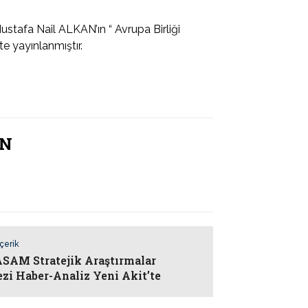
stafa Nail ALKAN’ın “ Avrupa Birliği
e yayınlanmıştır.
AN
İçerik
AM Stratejik Araştırmalar
zi Haber-Analiz Yeni Akit’te