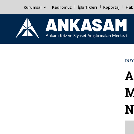
Kurumsal
Kadromuz
İşbirlikleri
Röportaj
Habe
DUY
A
M
N