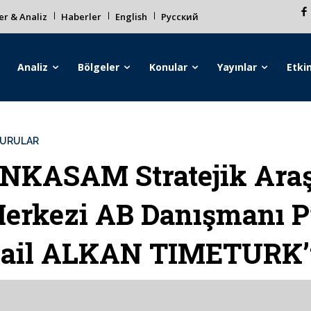
r & Analiz
Haberler
English
Русский
Analiz
Bölgeler
Konular
Yayınlar
Etkin
URULAR
NKASAM Stratejik Araş
erkezi AB Danışmanı Pr
ail ALKAN TIMETURK’