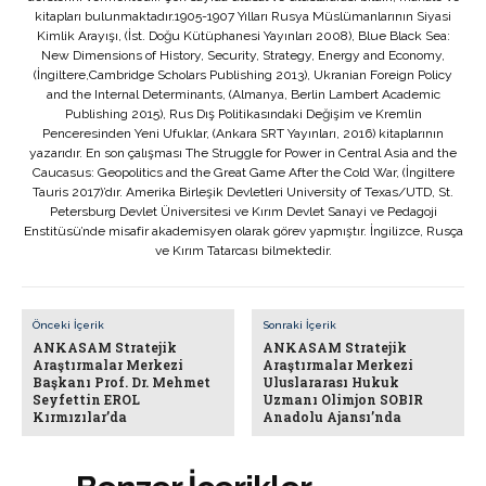
kitapları bulunmaktadır.1905-1907 Yılları Rusya Müslümanlarının Siyasi
Kimlik Arayışı, (İst. Doğu Kütüphanesi Yayınları 2008), Blue Black Sea:
New Dimensions of History, Security, Strategy, Energy and Economy,
(İngiltere,Cambridge Scholars Publishing 2013), Ukranian Foreign Policy
and the Internal Determinants, (Almanya, Berlin Lambert Academic
Publishing 2015), Rus Dış Politikasındaki Değişim ve Kremlin
Penceresinden Yeni Ufuklar, (Ankara SRT Yayınları, 2016) kitaplarının
yazarıdır. En son çalışması The Struggle for Power in Central Asia and the
Caucasus: Geopolitics and the Great Game After the Cold War, (İngiltere
Tauris 2017)’dır. Amerika Birleşik Devletleri University of Texas/UTD, St.
Petersburg Devlet Üniversitesi ve Kırım Devlet Sanayi ve Pedagoji
Enstitüsü’nde misafir akademisyen olarak görev yapmıştır. İngilizce, Rusça
ve Kırım Tatarcası bilmektedir.
Önceki İçerik
Sonraki İçerik
ANKASAM Stratejik
ANKASAM Stratejik
Araştırmalar Merkezi
Araştırmalar Merkezi
Başkanı Prof. Dr. Mehmet
Uluslararası Hukuk
Seyfettin EROL
Uzmanı Olimjon SOBIR
Kırmızılar’da
Anadolu Ajansı’nda