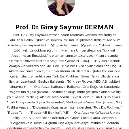
Prof. Dr. Giray Saynur DERMAN
Prof. Dr. Giray Saynur Derman halen Marmara Üniversites, İletişim
Fakültesi Halka İlişkiler ve Tanıtım Bölümü Kişilerarası İletişim Anabilim
Dalında görev yapmaktadır. 1991 yılında Lisans, 1995 yılında, Yüksek Lisans,
2003 yılında doktora eğitimini Marmara Üniversitesi’nde Türkiyat
Araştırmaları Enstitüsü’nde tamamlamıştır. 1992-2003 Yılları arasında
Marmara Üniversitesi’nde Araştırma Görevlisi, 2004-2011 yılları arasında
Sakarya Üniversitesinde Yrd. Doç. Dr. ve 2011-2016 yılları arasında Doç. Dr.
Akademik ünvanıyla aynı üniversitenin uluslararası ilişkiler bölümünde
çalışmıştır. Uzmanlık alanı Türk Dış Politikası, Siyasi Tarih, Uluslararası
ilişkiler üzerinedir. Başlıca ilgi alanları Türkiye- Rusya, ABD, AB İlişkileri,
Ukrayna-Kırım, Orta Asya, Kafkasya, Balkanlar, Orta Doğu ve Karadeniz
Bölgesi'nin dış ve güvenlik politikaları olup, etnik çatışma alanları, ve dış
politika analizi de ilgi alanları arasındadır. “Siyasi Tarih”, “Türk Dış Politikası”,
“Türk Dünyasında Siyasi Gelişmeler”, “Kafkasya’da Siyasi Gelişmeler”, “Dış
Politika Analizi”, “Diplomatik Yazışmalar” lisans dersleri, “Rus Dış Politikası”,
“Rusya Tarihi”, “Rusya-AB ilişkileri”, “AB’nin Orta Asya ve Kafkasya Ülkeleri
ile İlişkileri” yüksek lisans dersleri ve “Global Politikalarda Karadeniz”,
“Bölgesel ve Küresel Güçlerin Orta Asya-Kafkasya Politikaları” doktora
derslerini vermektedir. Çok sayıda ulusal ve uluslararası bildiri, makale ve