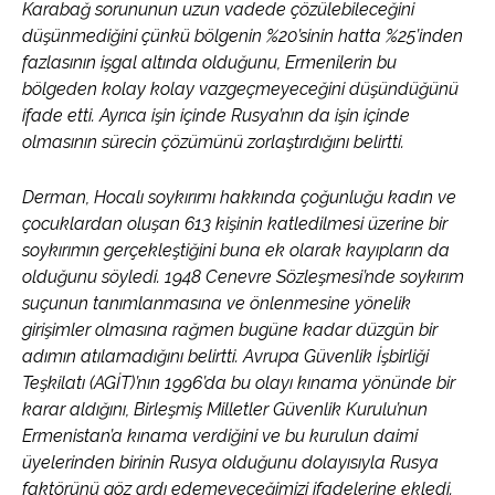
Karabağ sorununun uzun vadede çözülebileceğini
düşünmediğini çünkü bölgenin %20’sinin hatta %25’inden
fazlasının işgal altında olduğunu, Ermenilerin bu
bölgeden kolay kolay vazgeçmeyeceğini düşündüğünü
ifade etti. Ayrıca işin içinde Rusya’nın da işin içinde
olmasının sürecin çözümünü zorlaştırdığını belirtti.
Derman, Hocalı soykırımı hakkında çoğunluğu kadın ve
çocuklardan oluşan 613 kişinin katledilmesi üzerine bir
soykırımın gerçekleştiğini buna ek olarak kayıpların da
olduğunu söyledi. 1948 Cenevre Sözleşmesi’nde soykırım
suçunun tanımlanmasına ve önlenmesine yönelik
girişimler olmasına rağmen bugüne kadar düzgün bir
adımın atılamadığını belirtti. Avrupa Güvenlik İşbirliği
Teşkilatı (AGİT)’nın 1996’da bu olayı kınama yönünde bir
karar aldığını, Birleşmiş Milletler Güvenlik Kurulu’nun
Ermenistan’a kınama verdiğini ve bu kurulun daimi
üyelerinden birinin Rusya olduğunu dolayısıyla Rusya
faktörünü göz ardı edemeyeceğimizi ifadelerine ekledi.