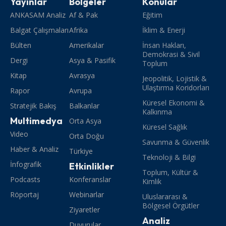
Yayınlar
Bölgeler
Konular
ANKASAM Analiz
Af & Pak
Eğitim
Balgat Çalışmaları
Afrika
İklim & Enerji
Bülten
Amerikalar
İnsan Hakları,
Demokrasi & Sivil
Dergi
Asya & Pasifik
Toplum
Kitap
Avrasya
Jeopolitik, Lojistik &
Ulaştırma Koridorları
Rapor
Avrupa
Küresel Ekonomi &
Stratejik Bakış
Balkanlar
Kalkınma
Multimedya
Orta Asya
Küresel Sağlık
Video
Orta Doğu
Savunma & Güvenlik
Haber & Analiz
Türkiye
Teknoloji & Bilgi
İnfografik
Etkinlikler
Toplum, Kültür &
Podcasts
Konferanslar
Kimlik
Röportaj
Webinarlar
Uluslararası &
Bölgesel Örgütler
Ziyaretler
Analiz
Duyurular