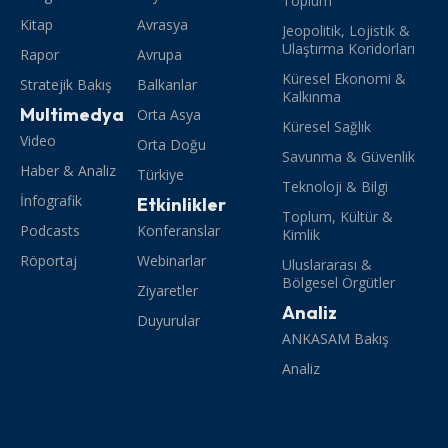
Toplum
Kitap
Avrasya
Jeopolitik, Lojistik &
Ulaştırma Koridorları
Rapor
Avrupa
Küresel Ekonomi &
Stratejik Bakış
Balkanlar
Kalkınma
Multimedya
Orta Asya
Küresel Sağlık
Video
Orta Doğu
Savunma & Güvenlik
Haber & Analiz
Türkiye
Teknoloji & Bilgi
İnfografik
Etkinlikler
Toplum, Kültür &
Podcasts
Konferanslar
Kimlik
Röportaj
Webinarlar
Uluslararası &
Bölgesel Örgütler
Ziyaretler
Analiz
Duyurular
ANKASAM Bakış
Analiz