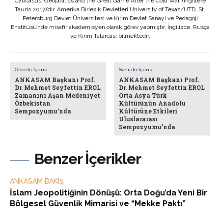
Caucasus: Geopolitics and the Great Game After the Cold War, (İngiltere
Tauris 2017)’dır. Amerika Birleşik Devletleri University of Texas/UTD, St.
Petersburg Devlet Üniversitesi ve Kırım Devlet Sanayi ve Pedagoji
Enstitüsü’nde misafir akademisyen olarak görev yapmıştır. İngilizce, Rusça
ve Kırım Tatarcası bilmektedir.
Önceki İçerik
Sonraki İçerik
ANKASAM Başkanı Prof.
ANKASAM Başkanı Prof.
Dr. Mehmet Seyfettin EROL
Dr. Mehmet Seyfettin EROL
Zamanını Aşan Medeniyet
Orta Asya Türk
Özbekistan
Kültürünün Anadolu
Sempozyumu’nda
Kültürüne Etkileri
Uluslararası
Sempozyumu’nda
Benzer İçerikler
ANKASAM BAKIŞ
İslam Jeopolitiğinin Dönüşü: Orta Doğu’da Yeni Bir
Bölgesel Güvenlik Mimarisi ve “Mekke Paktı”