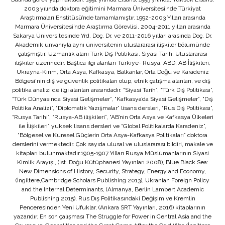
2003 yılında doktora eğitimini Marmara Üniversitesi’nde Türkiyat
Araştırmaları Enstitüsü’nde tamamlamıştır. 1992-2003 Yılları arasında
Marmara Üniversitesi’nde Araştırma Görevlisi, 2004-2011 yılları arasında
Sakarya Üniversitesinde Yrd. Doç. Dr. ve 2011-2016 yılları arasında Doç. Dr.
Akademik ünvanıyla aynı üniversitenin uluslararası ilişkiler bölümünde
çalışmıştır. Uzmanlık alanı Türk Dış Politikası, Siyasi Tarih, Uluslararası
ilişkiler üzerinedir. Başlıca ilgi alanları Türkiye- Rusya, ABD, AB İlişkileri,
Ukrayna-Kırım, Orta Asya, Kafkasya, Balkanlar, Orta Doğu ve Karadeniz
Bölgesi'nin dış ve güvenlik politikaları olup, etnik çatışma alanları, ve dış
politika analizi de ilgi alanları arasındadır. “Siyasi Tarih”, “Türk Dış Politikası”,
“Türk Dünyasında Siyasi Gelişmeler”, “Kafkasya’da Siyasi Gelişmeler”, “Dış
Politika Analizi”, “Diplomatik Yazışmalar” lisans dersleri, “Rus Dış Politikası”,
“Rusya Tarihi”, “Rusya-AB ilişkileri”, “AB’nin Orta Asya ve Kafkasya Ülkeleri
ile İlişkileri” yüksek lisans dersleri ve “Global Politikalarda Karadeniz”,
“Bölgesel ve Küresel Güçlerin Orta Asya-Kafkasya Politikaları” doktora
derslerini vermektedir. Çok sayıda ulusal ve uluslararası bildiri, makale ve
kitapları bulunmaktadır.1905-1907 Yılları Rusya Müslümanlarının Siyasi
Kimlik Arayışı, (İst. Doğu Kütüphanesi Yayınları 2008), Blue Black Sea:
New Dimensions of History, Security, Strategy, Energy and Economy,
(İngiltere,Cambridge Scholars Publishing 2013), Ukranian Foreign Policy
and the Internal Determinants, (Almanya, Berlin Lambert Academic
Publishing 2015), Rus Dış Politikasındaki Değişim ve Kremlin
Penceresinden Yeni Ufuklar, (Ankara SRT Yayınları, 2016) kitaplarının
yazarıdır. En son çalışması The Struggle for Power in Central Asia and the