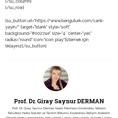
[/su_column]
[/su_row]
[su_button url=”https://www.benguturk.com/canli-
yayin/” target=”blank” style=”soft”
background=”#00274e” size=”4″ center=”yes”
radius=”round” icon=”icon: play”]İzlemek için
tıklayınız[/su_button]
Prof. Dr. Giray Saynur DERMAN
Prof. Dr. Giray Saynur Derman halen Marmara Üniversites, İletişim
Fakültesi Halka İlişkiler ve Tanıtım Bölümü Kişilerarası İletişim Anabilim
Dalında görev yapmaktadır. 1991 yılında Lisans, 1995 yılında, Yüksek Lisans,