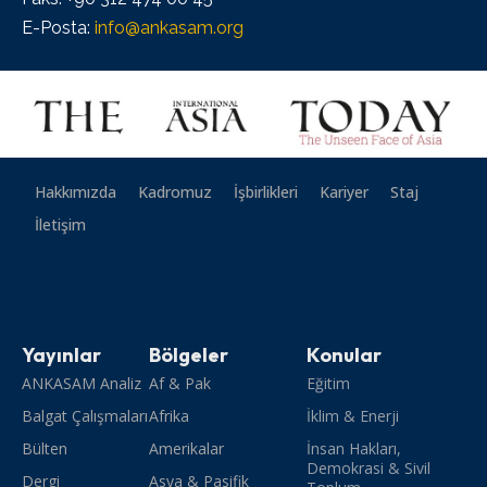
E-Posta:
info@ankasam.org
Hakkımızda
Kadromuz
İşbirlikleri
Kariyer
Staj
İletişim
Yayınlar
Bölgeler
Konular
ANKASAM Analiz
Af & Pak
Eğitim
Balgat Çalışmaları
Afrika
İklim & Enerji
Bülten
Amerikalar
İnsan Hakları,
Demokrasi & Sivil
Dergi
Asya & Pasifik