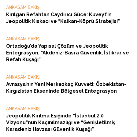
ANKASAM BAKIŞ
Kırılgan Refahtan Caydırıcı Güce: Kuveyt’in
Jeopolitik Kıskacı ve “Kalkan-Köprü Stratejisi”
ANKASAM BAKIŞ
Ortadoğu’da Yapısal Çözüm ve Jeopolitik
Entegrasyon: “Akdeniz-Basra Güvenlik, İstikrar ve
Refah Kuşağı”
ANKASAM BAKIŞ
Avrasya’nın Yeni Merkezkaç Kuvveti: Özbekistan-
Kırgızistan Ekseninde Bölgesel Entegrasyon
ANKASAM BAKIŞ
Jeopolitik Kırılma Eşiğinde “İstanbul 2.0
Vizyonu”nun Kaçınılmazlığı ve “Genişletilmiş
Karadeniz Havzası Güvenlik Kuşağı”