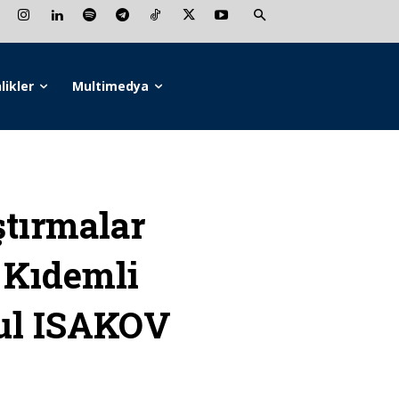
likler
Multimedya
tırmalar
 Kıdemli
sul ISAKOV