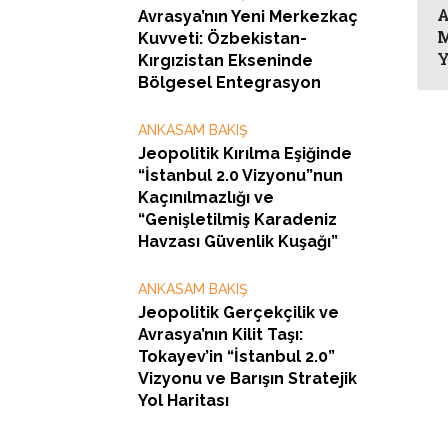
A
Avrasya’nın Yeni Merkezkaç
M
Kuvveti: Özbekistan-
Y
Kırgızistan Ekseninde
Bölgesel Entegrasyon
ANKASAM BAKIŞ
Jeopolitik Kırılma Eşiğinde
“İstanbul 2.0 Vizyonu”nun
Kaçınılmazlığı ve
“Genişletilmiş Karadeniz
Havzası Güvenlik Kuşağı”
ANKASAM BAKIŞ
Jeopolitik Gerçekçilik ve
Avrasya’nın Kilit Taşı:
Tokayev’in “İstanbul 2.0”
Vizyonu ve Barışın Stratejik
Yol Haritası