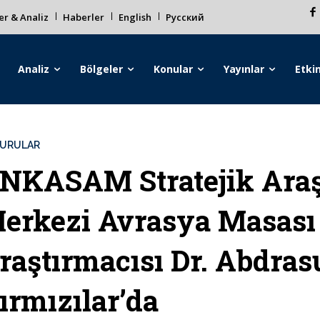
r & Analiz
Haberler
English
Русский
Analiz
Bölgeler
Konular
Yayınlar
Etkin
URULAR
NKASAM Stratejik Araş
erkezi Avrasya Masası
raştırmacısı Dr. Abdra
ırmızılar’da