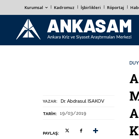
Kurumsal
Kadromuz
İşbirlikleri
Röportaj
Habe
DUY
A
M
Dr. Abdrasul ISAKOV
YAZAR:
A
19/03/2019
TARIH:
K
PAYLAŞ: