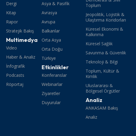
Dergi
Asya & Pasifik
Toplum
Kitap
Avrasya
Jeopolitik, Lojistik &
Ulaştırma Koridorları
Rapor
Avrupa
Küresel Ekonomi &
Stratejik Bakış
Balkanlar
Kalkınma
Multimedya
Orta Asya
Küresel Sağlık
Video
Orta Doğu
Savunma & Güvenlik
Haber & Analiz
Türkiye
Teknoloji & Bilgi
İnfografik
Etkinlikler
Toplum, Kültür &
Podcasts
Konferanslar
Kimlik
Röportaj
Webinarlar
Uluslararası &
Bölgesel Örgütler
Ziyaretler
Analiz
Duyurular
ANKASAM Bakış
Analiz