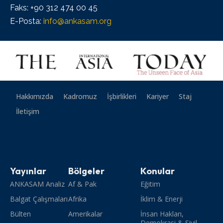
Faks: +90 312 474 00 45
E-Posta:
info@ankasam.org
Hakkımızda
Kadromuz
İşbirlikleri
Kariyer
Staj
İletişim
Yayınlar
Bölgeler
Konular
ANKASAM Analiz
Af & Pak
Eğitim
Balgat Çalışmaları
Afrika
İklim & Enerji
Bülten
Amerikalar
İnsan Hakları,
Demokrasi & Sivil