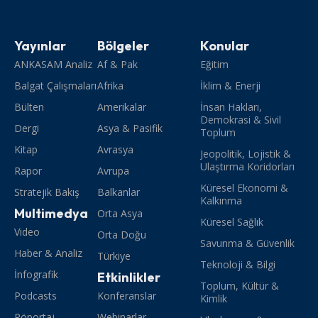
Yayınlar
Bölgeler
Konular
ANKASAM Analiz
Af & Pak
Eğitim
Balgat Çalışmaları
Afrika
İklim & Enerji
Bülten
Amerikalar
İnsan Hakları,
Demokrasi & Sivil
Dergi
Asya & Pasifik
Toplum
Kitap
Avrasya
Jeopolitik, Lojistik &
Ulaştırma Koridorları
Rapor
Avrupa
Küresel Ekonomi &
Stratejik Bakış
Balkanlar
Kalkınma
Multimedya
Orta Asya
Küresel Sağlık
Video
Orta Doğu
Savunma & Güvenlik
Haber & Analiz
Türkiye
Teknoloji & Bilgi
İnfografik
Etkinlikler
Toplum, Kültür &
Podcasts
Konferanslar
Kimlik
Röportaj
Webinarlar