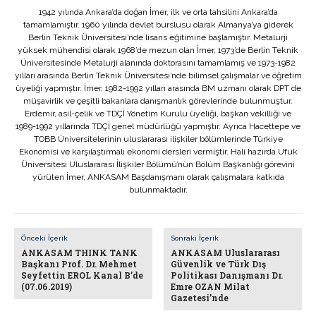
1942 yılında Ankara’da doğan İmer, ilk ve orta tahsilini Ankara’da
tamamlamıştır. 1960 yılında devlet burslusu olarak Almanya’ya giderek
Berlin Teknik Üniversitesi’nde lisans eğitimine başlamıştır. Metalurji
yüksek mühendisi olarak 1968’de mezun olan İmer, 1973’de Berlin Teknik
Üniversitesinde Metalurji alanında doktorasını tamamlamış ve 1973-1982
yılları arasında Berlin Teknik Üniversitesi’nde bilimsel çalışmalar ve öğretim
üyeliği yapmıştır. İmer, 1982-1992 yılları arasında BM uzmanı olarak DPT de
müşavirlik ve çeşitli bakanlara danışmanlık görevlerinde bulunmuştur.
Erdemir, asil-çelik ve TDÇİ Yönetim Kurulu üyeliği, başkan vekilliği ve
1989-1992 yıllarında TDÇİ genel müdürlüğü yapmıştır. Ayrıca Hacettepe ve
TOBB Üniversitelerinin uluslararası ilişkiler bölümlerinde Türkiye
Ekonomisi ve karşılaştırmalı ekonomi dersleri vermiştir. Hali hazırda Ufuk
Üniversitesi Uluslararası İlişkiler Bölümü’nün Bölüm Başkanlığı görevini
yürüten İmer, ANKASAM Başdanışmanı olarak çalışmalara katkıda
bulunmaktadır.
Önceki İçerik
Sonraki İçerik
ANKASAM THINK TANK
ANKASAM Uluslararası
Başkanı Prof. Dr. Mehmet
Güvenlik ve Türk Dış
Seyfettin EROL Kanal B’de
Politikası Danışmanı Dr.
(07.06.2019)
Emre OZAN Milat
Gazetesi’nde