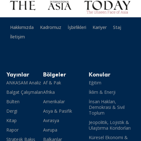
Hakkımızda
Kadromuz
İşbirlikleri
Kariyer
Staj
İletişim
Yayınlar
Bölgeler
Konular
ANKASAM Analiz
Af & Pak
Eğitim
Balgat Çalışmaları
Afrika
İklim & Enerji
Bülten
Amerikalar
İnsan Hakları,
Demokrasi & Sivil
Dergi
Asya & Pasifik
Toplum
Kitap
Avrasya
Jeopolitik, Lojistik &
Ulaştırma Koridorları
Rapor
Avrupa
Küresel Ekonomi &
Stratejik Bakış
Balkanlar