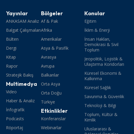
Yayınlar
Bölgeler
Konular
ANKASAM Analiz
Af & Pak
Eğitim
Balgat Çalışmaları
Afrika
İklim & Enerji
Bülten
Amerikalar
İnsan Hakları,
Demokrasi & Sivil
Dergi
Asya & Pasifik
Toplum
Kitap
Avrasya
Jeopolitik, Lojistik &
Ulaştırma Koridorları
Rapor
Avrupa
Küresel Ekonomi &
Stratejik Bakış
Balkanlar
Kalkınma
Multimedya
Orta Asya
Küresel Sağlık
Video
Orta Doğu
Savunma & Güvenlik
Haber & Analiz
Türkiye
Teknoloji & Bilgi
İnfografik
Etkinlikler
Toplum, Kültür &
Podcasts
Konferanslar
Kimlik
Röportaj
Webinarlar
Uluslararası &