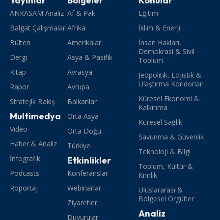
Yayınlar
Bölgeler
Konular
ANKASAM Analiz
Af & Pak
Eğitim
Balgat Çalışmaları
Afrika
İklim & Enerji
Bülten
Amerikalar
İnsan Hakları,
Demokrasi & Sivil
Dergi
Asya & Pasifik
Toplum
Kitap
Avrasya
Jeopolitik, Lojistik &
Ulaştırma Koridorları
Rapor
Avrupa
Küresel Ekonomi &
Stratejik Bakış
Balkanlar
Kalkınma
Multimedya
Orta Asya
Küresel Sağlık
Video
Orta Doğu
Savunma & Güvenlik
Haber & Analiz
Türkiye
Teknoloji & Bilgi
İnfografik
Etkinlikler
Toplum, Kültür &
Podcasts
Konferanslar
Kimlik
Röportaj
Webinarlar
Uluslararası &
Bölgesel Örgütler
Ziyaretler
Analiz
Duyurular