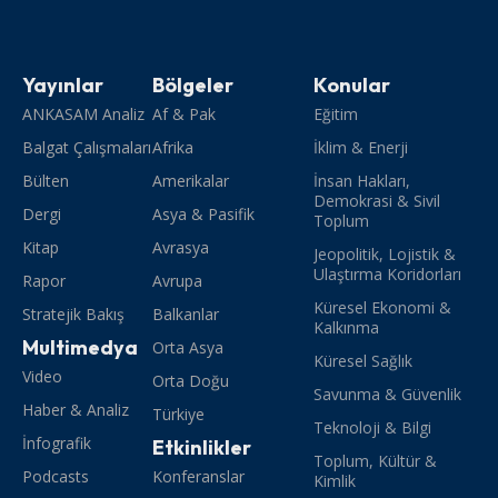
Yayınlar
Bölgeler
Konular
ANKASAM Analiz
Af & Pak
Eğitim
Balgat Çalışmaları
Afrika
İklim & Enerji
Bülten
Amerikalar
İnsan Hakları,
Demokrasi & Sivil
Dergi
Asya & Pasifik
Toplum
Kitap
Avrasya
Jeopolitik, Lojistik &
Ulaştırma Koridorları
Rapor
Avrupa
Küresel Ekonomi &
Stratejik Bakış
Balkanlar
Kalkınma
Multimedya
Orta Asya
Küresel Sağlık
Video
Orta Doğu
Savunma & Güvenlik
Haber & Analiz
Türkiye
Teknoloji & Bilgi
İnfografik
Etkinlikler
Toplum, Kültür &
Podcasts
Konferanslar
Kimlik