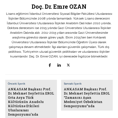
Doç. Dr. Emre OZAN
Lisans eğitimini İstanbul Üniversitesi Siyasal Bilgiler Fakültesi Uluslararası
İlişkiler Bölümü’nde 2008 yılında tamamladı. Yüksek Lisans derecesini
İstanbul Üniversitesi Uluslararası İlişkiler Anabilim Dalı’ndan 2010 yılında,
Doktora derecesini ise 2015 yılında Gazi Üniversitesi Uluslararası İlişkiler
Anabilim Dalında aldı. 2011-2015 yılları arasında Gazi Üniversitesinde
araştırma görevlisi olarak görev yaptı. Ekim 2015’ten beri Kırklareli
Üniversitesi Uluslararası İlişkiler Bölümü’nde Öğretim Üyesi olarak
çalışmaya devam etmektedir. İlgi alanları güvenlik çalışmaları, Türk dış
politikası, Türkiye’nin ulusal güvenlik politikaları ve uluslararası ilişkiler
kuramlarıdır. Doç. Dr. Emre OZAN, iyi derecede İngilizce bilmektedir.
Önceki İçerik
Sonraki İçerik
ANKASAM Başkanı Prof.
ANKASAM Başkanı Prof.
Dr. Mehmet Seyfettin EROL
Dr. Mehmet Seyfettin EROL
Orta Asya Türk
“Zamanını Aşan
Kültürünün Anadolu
Medeniyet Özbekistan
Kültürüne Etkileri
Sempozyumu”nda
Uluslararası
Sempozyumu’nda