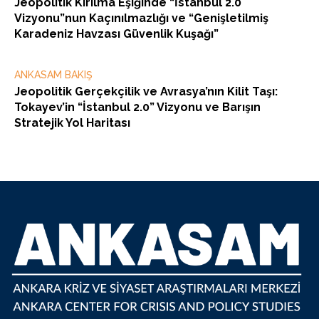
Jeopolitik Kırılma Eşiğinde “İstanbul 2.0
Vizyonu”nun Kaçınılmazlığı ve “Genişletilmiş
Karadeniz Havzası Güvenlik Kuşağı”
ANKASAM BAKIŞ
Jeopolitik Gerçekçilik ve Avrasya’nın Kilit Taşı:
Tokayev’in “İstanbul 2.0” Vizyonu ve Barışın
Stratejik Yol Haritası