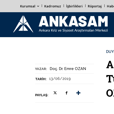
Kurumsal
Kadromuz
İşbirlikleri
Röportaj
Habe
DUY
A
Doç. Dr. Emre OZAN
YAZAR:
T
13/06/2019
TARIH:
O
PAYLAŞ: