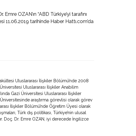
. Emre OZAN’ın “ABD Türkiye’yi tarafını
mesi 11.06.2019 tarihinde Haber Hattı.com’da
 Fakültesi Uluslararası İlişkiler Bölümü’nde 2008
iversitesi Uluslararası İlişkiler Anabilim
ında Gazi Üniversitesi Uluslararası İlişkiler
 Üniversitesinde araştırma görevlisi olarak görev
ararası İlişkiler Bölümü’nde Öğretim Üyesi olarak
maları, Türk dış politikası, Türkiye’nin ulusal
rıdır. Doç. Dr. Emre OZAN, iyi derecede İngilizce