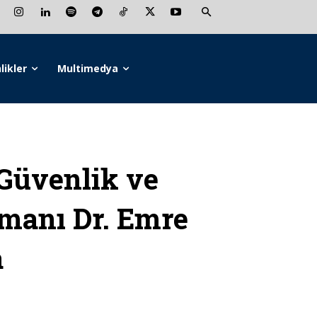
likler
Multimedya
Güvenlik ve
şmanı Dr. Emre
a