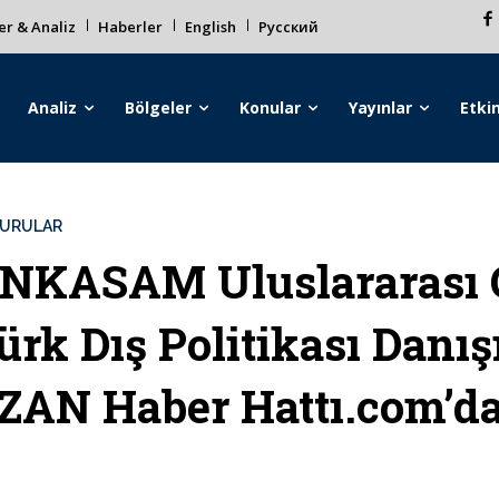
r & Analiz
Haberler
English
Русский
Analiz
Bölgeler
Konular
Yayınlar
Etkin
URULAR
NKASAM Uluslararası 
ürk Dış Politikası Danı
ZAN Haber Hattı.com’d