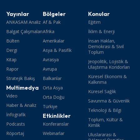
Yayınlar
Bölgeler
Konular
ANKASAM Analiz
Af & Pak
Eğitim
Balgat Çalışmaları
Afrika
İklim & Enerji
Bülten
Amerikalar
İnsan Hakları,
Demokrasi & Sivil
Dergi
Asya & Pasifik
Toplum
Kitap
Avrasya
Jeopolitik, Lojistik &
Ulaştırma Koridorları
Rapor
Avrupa
Küresel Ekonomi &
Stratejik Bakış
Balkanlar
Kalkınma
Multimedya
Orta Asya
Küresel Sağlık
Video
Orta Doğu
Savunma & Güvenlik
Haber & Analiz
Türkiye
Teknoloji & Bilgi
İnfografik
Etkinlikler
Toplum, Kültür &
Podcasts
Konferanslar
Kimlik
Röportaj
Webinarlar
Uluslararası &