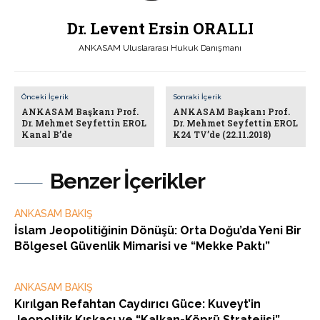
Dr. Levent Ersin ORALLI
ANKASAM Uluslararası Hukuk Danışmanı
Önceki İçerik
Sonraki İçerik
ANKASAM Başkanı Prof.
ANKASAM Başkanı Prof.
Dr. Mehmet Seyfettin EROL
Dr. Mehmet Seyfettin EROL
Kanal B’de
K24 TV’de (22.11.2018)
Benzer İçerikler
ANKASAM BAKIŞ
İslam Jeopolitiğinin Dönüşü: Orta Doğu’da Yeni Bir
Bölgesel Güvenlik Mimarisi ve “Mekke Paktı”
ANKASAM BAKIŞ
Kırılgan Refahtan Caydırıcı Güce: Kuveyt’in
Jeopolitik Kıskacı ve “Kalkan-Köprü Stratejisi”