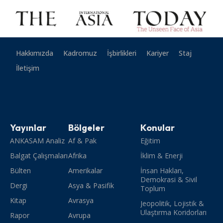
Hakkımızda
Kadromuz
İşbirlikleri
Kariyer
Staj
İletişim
Yayınlar
Bölgeler
Konular
ANKASAM Analiz
Af & Pak
Eğitim
Balgat Çalışmaları
Afrika
İklim & Enerji
Bülten
Amerikalar
İnsan Hakları,
Demokrasi & Sivil
Dergi
Asya & Pasifik
Toplum
Kitap
Avrasya
Jeopolitik, Lojistik &
Ulaştırma Koridorları
Rapor
Avrupa