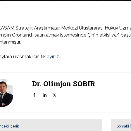
SAM Stratejik Araştırmalar Merkezi Uluslararası Hukuk Uzma
mp’ın Grönland’ı satın almak istemesinde Çin’in etkisi var” baş
nlanmıştır.
ylara ulaşmak için
tıklayınız.
Dr. Olimjon SOBIR
nceki İçerik
Sonraki 