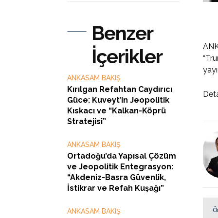
Benzer
ANKA
İçerikler
“Tru
yayı
ANKASAM BAKIŞ
Kırılgan Refahtan Caydırıcı
Deta
Güce: Kuveyt’in Jeopolitik
Kıskacı ve “Kalkan-Köprü
Stratejisi”
ANKASAM BAKIŞ
Ortadoğu’da Yapısal Çözüm
ve Jeopolitik Entegrasyon:
“Akdeniz-Basra Güvenlik,
İstikrar ve Refah Kuşağı”
Ö
ANKASAM BAKIŞ