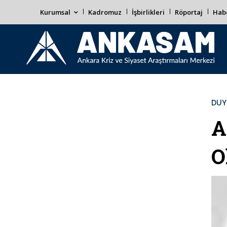
Kurumsal
Kadromuz
İşbirlikleri
Röportaj
Habe
DUY
A
O