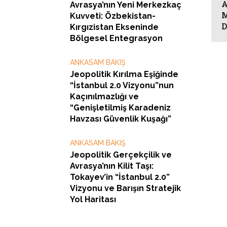
A
Avrasya’nın Yeni Merkezkaç
M
Kuvveti: Özbekistan-
D
Kırgızistan Ekseninde
Bölgesel Entegrasyon
ANKASAM BAKIŞ
Jeopolitik Kırılma Eşiğinde
“İstanbul 2.0 Vizyonu”nun
Kaçınılmazlığı ve
“Genişletilmiş Karadeniz
Havzası Güvenlik Kuşağı”
ANKASAM BAKIŞ
Jeopolitik Gerçekçilik ve
Avrasya’nın Kilit Taşı:
Tokayev’in “İstanbul 2.0”
Vizyonu ve Barışın Stratejik
Yol Haritası