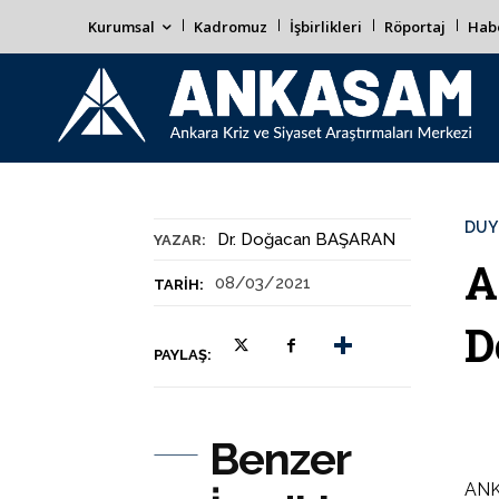
Kurumsal
Kadromuz
İşbirlikleri
Röportaj
Habe
DUY
Dr. Doğacan BAŞARAN
YAZAR:
A
08/03/2021
TARIH:
D
PAYLAŞ:
Benzer
ANKA