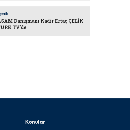
İçerik
AM Danışmanı Kadir Ertaç ÇELİK
TÜRK TV’de
Konular