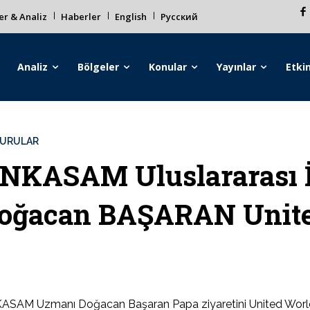
r & Analiz
Haberler
English
Русский
Analiz
Bölgeler
Konular
Yayınlar
Etkin
URULAR
NKASAM Uluslararası İ
oğacan BAŞARAN Unite
SAM Uzmanı Doğacan Başaran Papa ziyaretini United World’da 