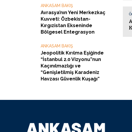
ANKASAM BAKIŞ
Avrasya’nın Yeni Merkezkaç
Ö
Kuvveti: Özbekistan-
A
Kırgızistan Ekseninde
K
Bölgesel Entegrasyon
ANKASAM BAKIŞ
Jeopolitik Kırılma Eşiğinde
“İstanbul 2.0 Vizyonu”nun
Kaçınılmazlığı ve
“Genişletilmiş Karadeniz
Havzası Güvenlik Kuşağı”