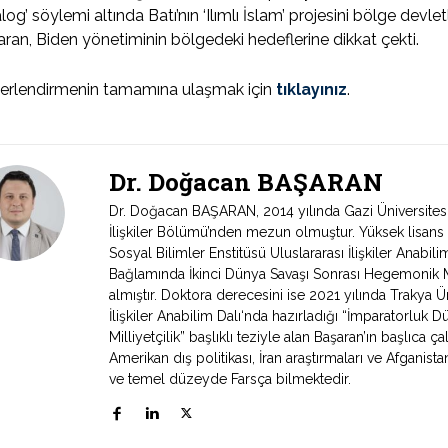
log’ söylemi altında Batı’nın ‘Ilımlı İslam’ projesini bölge devl
ran, Biden yönetiminin bölgedeki hedeflerine dikkat çekti.
erlendirmenin tamamına ulaşmak için
tıklayınız
.
Dr. Doğacan BAŞARAN
Dr. Doğacan BAŞARAN, 2014 yılında Gazi Üniversitesi İk
İlişkiler Bölümü’nden mezun olmuştur. Yüksek lisans d
Sosyal Bilimler Enstitüsü Uluslararası İlişkiler Anabili
Bağlamında İkinci Dünya Savaşı Sonrası Hegemonik Mü
almıştır. Doktora derecesini ise 2021 yılında Trakya Ün
İlişkiler Anabilim Dalı‘nda hazırladığı “İmparatorluk D
Milliyetçilik” başlıklı teziyle alan Başaran’ın başlıca ça
Amerikan dış politikası, İran araştırmaları ve Afganist
ve temel düzeyde Farsça bilmektedir.