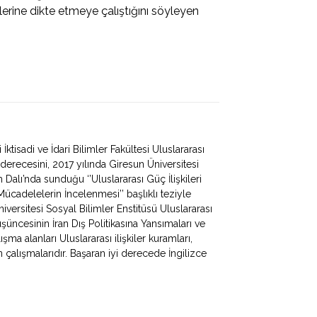
etlerine dikte etmeye çalıştığını söyleyen
tisadi ve İdari Bilimler Fakültesi Uluslararası
erecesini, 2017 yılında Giresun Üniversitesi
m Dalı’nda sunduğu ‘’Uluslararası Güç İlişkileri
cadelelerin İncelenmesi’’ başlıklı teziyle
iversitesi Sosyal Bilimler Enstitüsü Uluslararası
üşüncesinin İran Dış Politikasına Yansımaları ve
lışma alanları Uluslararası ilişkiler kuramları,
an çalışmalarıdır. Başaran iyi derecede İngilizce