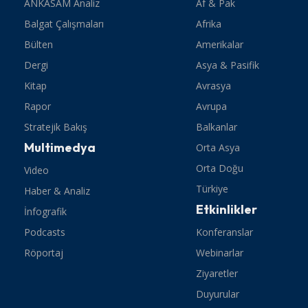
ANKASAM Analiz
Af & Pak
Balgat Çalışmaları
Afrika
Bülten
Amerikalar
Dergi
Asya & Pasifik
Kitap
Avrasya
Rapor
Avrupa
Stratejik Bakış
Balkanlar
Multimedya
Orta Asya
Orta Doğu
Video
Türkiye
Haber & Analiz
Etkinlikler
İnfografik
Podcasts
Konferanslar
Röportaj
Webinarlar
Ziyaretler
Duyurular