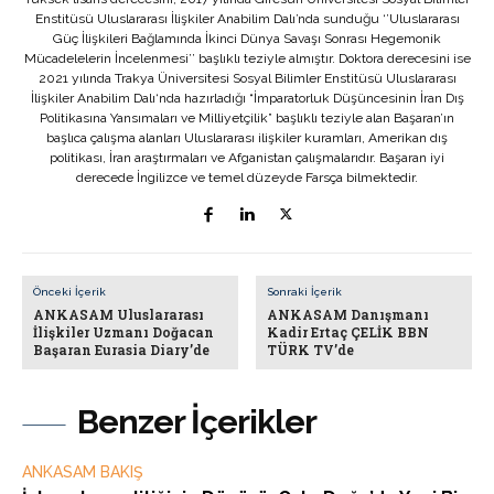
Enstitüsü Uluslararası İlişkiler Anabilim Dalı’nda sunduğu ‘’Uluslararası
Güç İlişkileri Bağlamında İkinci Dünya Savaşı Sonrası Hegemonik
Mücadelelerin İncelenmesi’’ başlıklı teziyle almıştır. Doktora derecesini ise
2021 yılında Trakya Üniversitesi Sosyal Bilimler Enstitüsü Uluslararası
İlişkiler Anabilim Dalı‘nda hazırladığı “İmparatorluk Düşüncesinin İran Dış
Politikasına Yansımaları ve Milliyetçilik” başlıklı teziyle alan Başaran’ın
başlıca çalışma alanları Uluslararası ilişkiler kuramları, Amerikan dış
politikası, İran araştırmaları ve Afganistan çalışmalarıdır. Başaran iyi
derecede İngilizce ve temel düzeyde Farsça bilmektedir.
Önceki İçerik
Sonraki İçerik
ANKASAM Uluslararası
ANKASAM Danışmanı
İlişkiler Uzmanı Doğacan
Kadir Ertaç ÇELİK BBN
Başaran Eurasia Diary’de
TÜRK TV’de
Benzer İçerikler
ANKASAM BAKIŞ