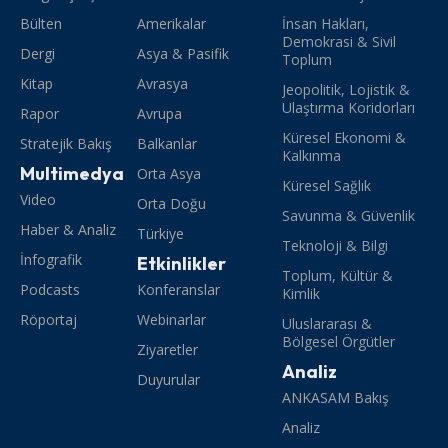
Bülten
Amerikalar
İnsan Hakları,
Demokrasi & Sivil
Dergi
Asya & Pasifik
Toplum
Kitap
Avrasya
Jeopolitik, Lojistik &
Ulaştırma Koridorları
Rapor
Avrupa
Küresel Ekonomi &
Stratejik Bakış
Balkanlar
Kalkınma
Multimedya
Orta Asya
Küresel Sağlık
Video
Orta Doğu
Savunma & Güvenlik
Haber & Analiz
Türkiye
Teknoloji & Bilgi
İnfografik
Etkinlikler
Toplum, Kültür &
Podcasts
Konferanslar
Kimlik
Röportaj
Webinarlar
Uluslararası &
Bölgesel Örgütler
Ziyaretler
Analiz
Duyurular
ANKASAM Bakış
Analiz