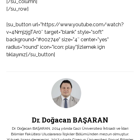
[/su_column]
[/su_row]
[su_button url=”https://www.youtube.com/watch?
v=4NmjzjgTAr0″ target=”blank” style=”soft”
background=”#00274e” size=”4″ center=”yes”
radius=”round” icon=”icon: play”]İzlemek için
tıklayınız[/su_button]
Dr. Doğacan BAŞARAN
Dr. Doğacan BAŞARAN, 2014 yılında Gazi Üniversitesi İktisadi ve İdari
Bilimler Fakültesi Uluslararası İlişkiler Bölümü’nden mezun olmuştur.
Yüksek lisans derecesini, 2017 yılında Giresun Üniversitesi Sosyal Bilimler