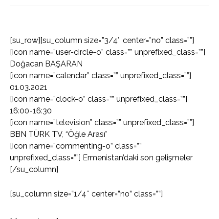
[su_row][su_column size=”3/4″ center=”no” class=””]
[icon name=”user-circle-o” class=”” unprefixed_class=””]
Doğacan BAŞARAN
[icon name=”calendar” class=”” unprefixed_class=””]
01.03.2021
[icon name=”clock-o” class=”” unprefixed_class=””]
16:00-16:30
[icon name=”television” class=”” unprefixed_class=””]
BBN TÜRK TV, “Öğle Arası”
[icon name=”commenting-o” class=””
unprefixed_class=””] Ermenistan’daki son gelişmeler
[/su_column]
[su_column size=”1/4″ center=”no” class=””]