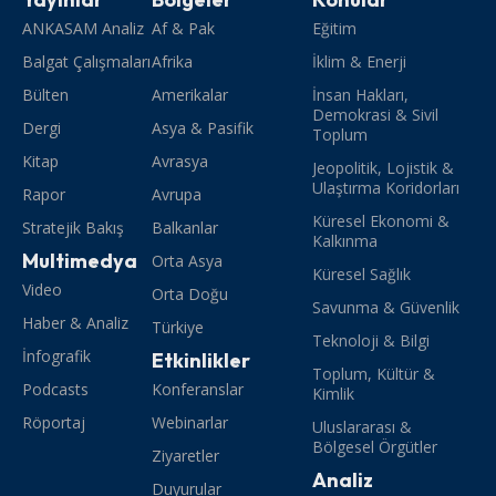
ANKASAM Analiz
Af & Pak
Eğitim
Balgat Çalışmaları
Afrika
İklim & Enerji
Bülten
Amerikalar
İnsan Hakları,
Demokrasi & Sivil
Dergi
Asya & Pasifik
Toplum
Kitap
Avrasya
Jeopolitik, Lojistik &
Ulaştırma Koridorları
Rapor
Avrupa
Küresel Ekonomi &
Stratejik Bakış
Balkanlar
Kalkınma
Multimedya
Orta Asya
Küresel Sağlık
Video
Orta Doğu
Savunma & Güvenlik
Haber & Analiz
Türkiye
Teknoloji & Bilgi
İnfografik
Etkinlikler
Toplum, Kültür &
Podcasts
Konferanslar
Kimlik
Röportaj
Webinarlar
Uluslararası &
Bölgesel Örgütler
Ziyaretler
Analiz
Duyurular