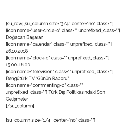
[su_row][su_column size=”3/4″ center=”no” class=””]
[icon name=”user-circle-o” class=”” unprefixed_class=””]
Doğacan Başaran
[icon name=”calendar” class=”” unprefixed_class=””]
26.10.2018
[icon name=”clock-o” class=”” unprefixed_class=””]
15:00-16:00
[icon name=”television” class=”” unprefixed_class=””]
Bengütürk TV “Günün Raporu”
[icon name=”commenting-o” class=””
unprefixed_class=””] Türk Dış Politikasındaki Son
Gelişmeler
[/su_column]
[su_column size=”1/4″ center=”no” class=””]