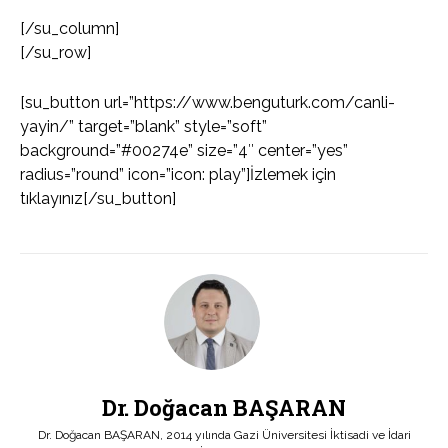
[/su_column]
[/su_row]
[su_button url=”https://www.benguturk.com/canli-
yayin/” target=”blank” style=”soft”
background=”#00274e” size=”4″ center=”yes”
radius=”round” icon=”icon: play”]İzlemek için
tıklayınız[/su_button]
Dr. Doğacan BAŞARAN
Dr. Doğacan BAŞARAN, 2014 yılında Gazi Üniversitesi İktisadi ve İdari