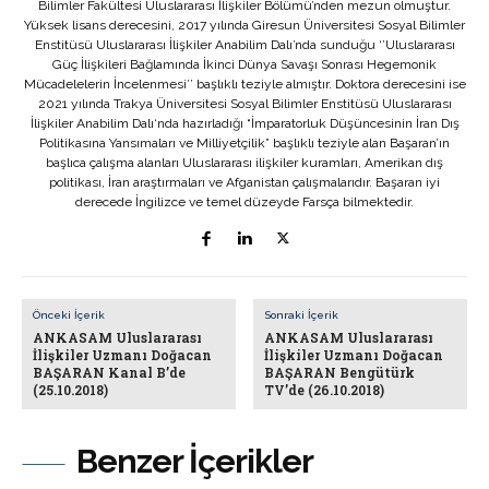
Bilimler Fakültesi Uluslararası İlişkiler Bölümü’nden mezun olmuştur.
Yüksek lisans derecesini, 2017 yılında Giresun Üniversitesi Sosyal Bilimler
Enstitüsü Uluslararası İlişkiler Anabilim Dalı’nda sunduğu ‘’Uluslararası
Güç İlişkileri Bağlamında İkinci Dünya Savaşı Sonrası Hegemonik
Mücadelelerin İncelenmesi’’ başlıklı teziyle almıştır. Doktora derecesini ise
2021 yılında Trakya Üniversitesi Sosyal Bilimler Enstitüsü Uluslararası
İlişkiler Anabilim Dalı‘nda hazırladığı “İmparatorluk Düşüncesinin İran Dış
Politikasına Yansımaları ve Milliyetçilik” başlıklı teziyle alan Başaran’ın
başlıca çalışma alanları Uluslararası ilişkiler kuramları, Amerikan dış
politikası, İran araştırmaları ve Afganistan çalışmalarıdır. Başaran iyi
derecede İngilizce ve temel düzeyde Farsça bilmektedir.
Önceki İçerik
Sonraki İçerik
ANKASAM Uluslararası
ANKASAM Uluslararası
İlişkiler Uzmanı Doğacan
İlişkiler Uzmanı Doğacan
BAŞARAN Kanal B’de
BAŞARAN Bengütürk
(25.10.2018)
TV’de (26.10.2018)
Benzer İçerikler