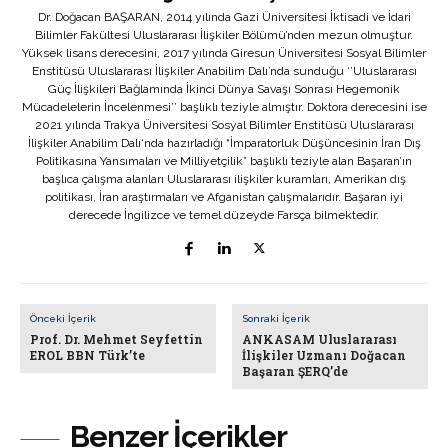
Dr. Doğacan BAŞARAN, 2014 yılında Gazi Üniversitesi İktisadi ve İdari
Bilimler Fakültesi Uluslararası İlişkiler Bölümü’nden mezun olmuştur.
Yüksek lisans derecesini, 2017 yılında Giresun Üniversitesi Sosyal Bilimler
Enstitüsü Uluslararası İlişkiler Anabilim Dalı’nda sunduğu ‘’Uluslararası
Güç İlişkileri Bağlamında İkinci Dünya Savaşı Sonrası Hegemonik
Mücadelelerin İncelenmesi’’ başlıklı teziyle almıştır. Doktora derecesini ise
2021 yılında Trakya Üniversitesi Sosyal Bilimler Enstitüsü Uluslararası
İlişkiler Anabilim Dalı‘nda hazırladığı “İmparatorluk Düşüncesinin İran Dış
Politikasına Yansımaları ve Milliyetçilik” başlıklı teziyle alan Başaran’ın
başlıca çalışma alanları Uluslararası ilişkiler kuramları, Amerikan dış
politikası, İran araştırmaları ve Afganistan çalışmalarıdır. Başaran iyi
derecede İngilizce ve temel düzeyde Farsça bilmektedir.
Önceki İçerik
Sonraki İçerik
Prof. Dr. Mehmet Seyfettin
ANKASAM Uluslararası
EROL BBN Türk’te
İlişkiler Uzmanı Doğacan
Başaran ŞERQ’de
Benzer İçerikler