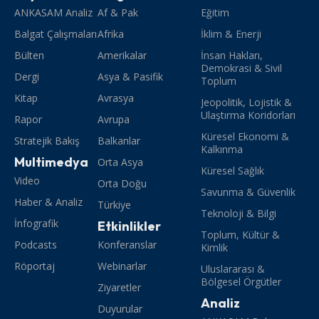
ANKASAM Analiz
Af & Pak
Eğitim
Balgat Çalışmaları
Afrika
İklim & Enerji
Bülten
Amerikalar
İnsan Hakları,
Demokrasi & Sivil
Dergi
Asya & Pasifik
Toplum
Kitap
Avrasya
Jeopolitik, Lojistik &
Ulaştırma Koridorları
Rapor
Avrupa
Küresel Ekonomi &
Stratejik Bakış
Balkanlar
Kalkınma
Multimedya
Orta Asya
Küresel Sağlık
Video
Orta Doğu
Savunma & Güvenlik
Haber & Analiz
Türkiye
Teknoloji & Bilgi
İnfografik
Etkinlikler
Toplum, Kültür &
Podcasts
Konferanslar
Kimlik
Röportaj
Webinarlar
Uluslararası &
Bölgesel Örgütler
Ziyaretler
Analiz
Duyurular