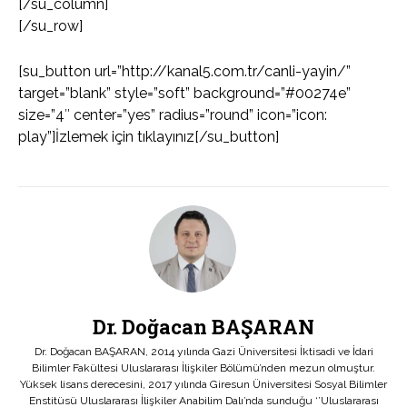
[/su_column]
[/su_row]
[su_button url=”http://kanal5.com.tr/canli-yayin/”
target=”blank” style=”soft” background=”#00274e”
size=”4″ center=”yes” radius=”round” icon=”icon:
play”]İzlemek için tıklayınız[/su_button]
Dr. Doğacan BAŞARAN
Dr. Doğacan BAŞARAN, 2014 yılında Gazi Üniversitesi İktisadi ve İdari
Bilimler Fakültesi Uluslararası İlişkiler Bölümü’nden mezun olmuştur.
Yüksek lisans derecesini, 2017 yılında Giresun Üniversitesi Sosyal Bilimler
Enstitüsü Uluslararası İlişkiler Anabilim Dalı’nda sunduğu ‘’Uluslararası