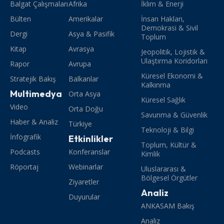
Balgat Çalışmaları
Afrika
İklim & Enerji
Bülten
Amerikalar
İnsan Hakları,
Demokrasi & Sivil
Dergi
Asya & Pasifik
Toplum
Kitap
Avrasya
Jeopolitik, Lojistik &
Ulaştırma Koridorları
Rapor
Avrupa
Küresel Ekonomi &
Stratejik Bakış
Balkanlar
Kalkınma
Multimedya
Orta Asya
Küresel Sağlık
Video
Orta Doğu
Savunma & Güvenlik
Haber & Analiz
Türkiye
Teknoloji & Bilgi
İnfografik
Etkinlikler
Toplum, Kültür &
Podcasts
Konferanslar
Kimlik
Röportaj
Webinarlar
Uluslararası &
Bölgesel Örgütler
Ziyaretler
Analiz
Duyurular
ANKASAM Bakış
Analiz