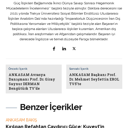
Güç İlişkileri Bağlamında İkinci Dünya Savaşı Sonrası Hegemonik
Mücadelelerin İncelenmesi’’ başlıklı teziyle almıştır. Doktora derecesini ise
2021 yılında Trakya Üniversitesi Sosyal Bilimler Enstitüsü Uluslararası
İlişkiler Anabilim Dalı‘nda hazırladığı “İmparatorluk Düşüncesinin İran Dış
Politikasına Yansımaları ve Milliyetçilik” başlıklı teziyle alan Başaran’ın
başlıca çalışma alanları Uluslararası ilişkiler kuramları, Amerikan dış
politikası, İran araştırmaları ve Afganistan çalışmalarıdır. Başaran iyi
derecede İngilizce ve temel düzeyde Farsça bilmektedir.
Önceki İçerik
Sonraki İçerik
ANKASAM Avrasya
ANKASAM Başkanı Prof.
Danışmanı Prof. Dr. Giray
Dr. Mehmet Seyfettin EROL
Saynur DERMAN
TV5’te
Bengütürk TV’de
Benzer İçerikler
ANKASAM BAKIŞ
Kırılgan Refahtan Caydırıcı Güce: Kuveyt’in