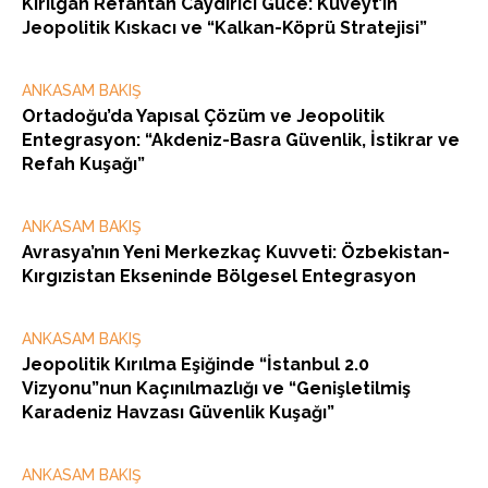
Kırılgan Refahtan Caydırıcı Güce: Kuveyt’in
Jeopolitik Kıskacı ve “Kalkan-Köprü Stratejisi”
ANKASAM BAKIŞ
Ortadoğu’da Yapısal Çözüm ve Jeopolitik
Entegrasyon: “Akdeniz-Basra Güvenlik, İstikrar ve
Refah Kuşağı”
ANKASAM BAKIŞ
Avrasya’nın Yeni Merkezkaç Kuvveti: Özbekistan-
Kırgızistan Ekseninde Bölgesel Entegrasyon
ANKASAM BAKIŞ
Jeopolitik Kırılma Eşiğinde “İstanbul 2.0
Vizyonu”nun Kaçınılmazlığı ve “Genişletilmiş
Karadeniz Havzası Güvenlik Kuşağı”
ANKASAM BAKIŞ