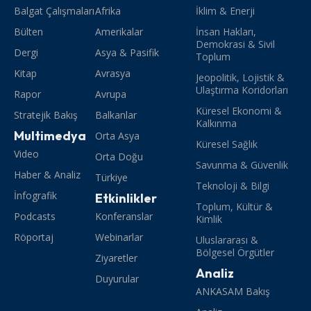
Balgat Çalışmaları
Afrika
İklim & Enerji
Bülten
Amerikalar
İnsan Hakları,
Demokrasi & Sivil
Dergi
Asya & Pasifik
Toplum
Kitap
Avrasya
Jeopolitik, Lojistik &
Ulaştırma Koridorları
Rapor
Avrupa
Küresel Ekonomi &
Stratejik Bakış
Balkanlar
Kalkınma
Multimedya
Orta Asya
Küresel Sağlık
Video
Orta Doğu
Savunma & Güvenlik
Haber & Analiz
Türkiye
Teknoloji & Bilgi
İnfografik
Etkinlikler
Toplum, Kültür &
Podcasts
Konferanslar
Kimlik
Röportaj
Webinarlar
Uluslararası &
Bölgesel Örgütler
Ziyaretler
Analiz
Duyurular
ANKASAM Bakış