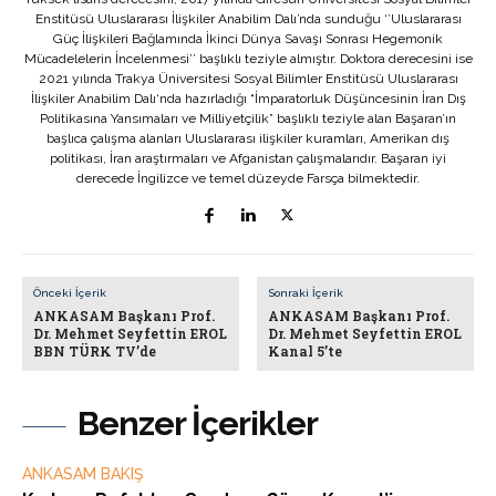
Enstitüsü Uluslararası İlişkiler Anabilim Dalı’nda sunduğu ‘’Uluslararası
Güç İlişkileri Bağlamında İkinci Dünya Savaşı Sonrası Hegemonik
Mücadelelerin İncelenmesi’’ başlıklı teziyle almıştır. Doktora derecesini ise
2021 yılında Trakya Üniversitesi Sosyal Bilimler Enstitüsü Uluslararası
İlişkiler Anabilim Dalı‘nda hazırladığı “İmparatorluk Düşüncesinin İran Dış
Politikasına Yansımaları ve Milliyetçilik” başlıklı teziyle alan Başaran’ın
başlıca çalışma alanları Uluslararası ilişkiler kuramları, Amerikan dış
politikası, İran araştırmaları ve Afganistan çalışmalarıdır. Başaran iyi
derecede İngilizce ve temel düzeyde Farsça bilmektedir.
Önceki İçerik
Sonraki İçerik
ANKASAM Başkanı Prof.
ANKASAM Başkanı Prof.
Dr. Mehmet Seyfettin EROL
Dr. Mehmet Seyfettin EROL
BBN TÜRK TV’de
Kanal 5’te
Benzer İçerikler
ANKASAM BAKIŞ