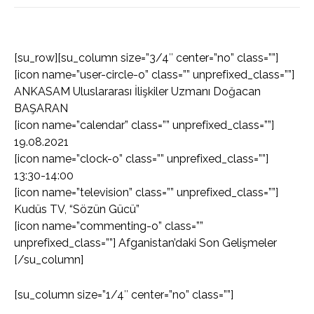
[su_row][su_column size=”3/4″ center=”no” class=””]
[icon name=”user-circle-o” class=”” unprefixed_class=””]
ANKASAM Uluslararası İlişkiler Uzmanı Doğacan
BAŞARAN
[icon name=”calendar” class=”” unprefixed_class=””]
19.08.2021
[icon name=”clock-o” class=”” unprefixed_class=””]
13:30-14:00
[icon name=”television” class=”” unprefixed_class=””]
Kudüs TV, “Sözün Gücü”
[icon name=”commenting-o” class=””
unprefixed_class=””] Afganistan’daki Son Gelişmeler
[/su_column]
[su_column size=”1/4″ center=”no” class=””]