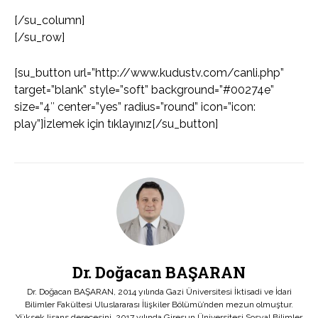
[/su_column]
[/su_row]
[su_button url=”http://www.kudustv.com/canli.php”
target=”blank” style=”soft” background=”#00274e”
size=”4″ center=”yes” radius=”round” icon=”icon:
play”]İzlemek için tıklayınız[/su_button]
Dr. Doğacan BAŞARAN
Dr. Doğacan BAŞARAN, 2014 yılında Gazi Üniversitesi İktisadi ve İdari
Bilimler Fakültesi Uluslararası İlişkiler Bölümü’nden mezun olmuştur.
Yüksek lisans derecesini, 2017 yılında Giresun Üniversitesi Sosyal Bilimler