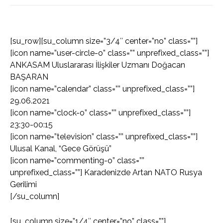
[su_row][su_column size=”3/4″ center=”no” class=””]
[icon name=”user-circle-o” class=”” unprefixed_class=””]
ANKASAM Uluslararası İlişkiler Uzmanı Doğacan
BAŞARAN
[icon name=”calendar” class=”” unprefixed_class=””]
29.06.2021
[icon name=”clock-o” class=”” unprefixed_class=””]
23:30-00:15
[icon name=”television” class=”” unprefixed_class=””]
Ulusal Kanal, “Gece Görüşü”
[icon name=”commenting-o” class=””
unprefixed_class=””] Karadenizde Artan NATO Rusya
Gerilimi
[/su_column]
[su_column size=”1/4″ center=”no” class=””]