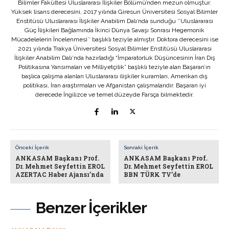
Bilimler Fakültesi Uluslararası İlişkiler Bölümü’nden mezun olmuştur.
Yüksek lisans derecesini, 2017 yılında Giresun Üniversitesi Sosyal Bilimler
Enstitüsü Uluslararası İlişkiler Anabilim Dalı’nda sunduğu ‘’Uluslararası
Güç İlişkileri Bağlamında İkinci Dünya Savaşı Sonrası Hegemonik
Mücadelelerin İncelenmesi’’ başlıklı teziyle almıştır. Doktora derecesini ise
2021 yılında Trakya Üniversitesi Sosyal Bilimler Enstitüsü Uluslararası
İlişkiler Anabilim Dalı‘nda hazırladığı “İmparatorluk Düşüncesinin İran Dış
Politikasına Yansımaları ve Milliyetçilik” başlıklı teziyle alan Başaran’ın
başlıca çalışma alanları Uluslararası ilişkiler kuramları, Amerikan dış
politikası, İran araştırmaları ve Afganistan çalışmalarıdır. Başaran iyi
derecede İngilizce ve temel düzeyde Farsça bilmektedir.
Önceki İçerik
Sonraki İçerik
ANKASAM Başkanı Prof.
ANKASAM Başkanı Prof.
Dr. Mehmet Seyfettin EROL
Dr. Mehmet Seyfettin EROL
AZERTAC Haber Ajansı’nda
BBN TÜRK TV’de
Benzer İçerikler