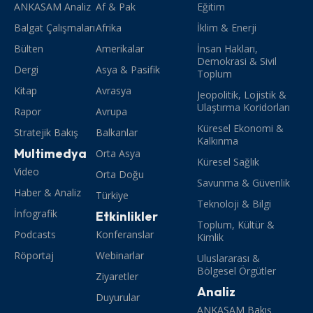
ANKASAM Analiz
Af & Pak
Eğitim
Balgat Çalışmaları
Afrika
İklim & Enerji
Bülten
Amerikalar
İnsan Hakları,
Demokrasi & Sivil
Dergi
Asya & Pasifik
Toplum
Kitap
Avrasya
Jeopolitik, Lojistik &
Ulaştırma Koridorları
Rapor
Avrupa
Küresel Ekonomi &
Stratejik Bakış
Balkanlar
Kalkınma
Multimedya
Orta Asya
Küresel Sağlık
Video
Orta Doğu
Savunma & Güvenlik
Haber & Analiz
Türkiye
Teknoloji & Bilgi
İnfografik
Etkinlikler
Toplum, Kültür &
Podcasts
Konferanslar
Kimlik
Röportaj
Webinarlar
Uluslararası &
Bölgesel Örgütler
Ziyaretler
Analiz
Duyurular
ANKASAM Bakış