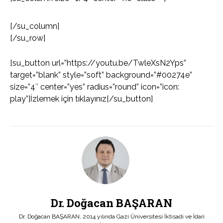
[/su_column]
[/su_row]
[su_button url=”https://youtu.be/TwleXsN2Yps”
target=”blank” style=”soft” background=”#00274e”
size=”4″ center=”yes” radius=”round” icon=”icon:
play”]İzlemek için tıklayınız[/su_button]
Dr. Doğacan BAŞARAN
Dr. Doğacan BAŞARAN, 2014 yılında Gazi Üniversitesi İktisadi ve İdari