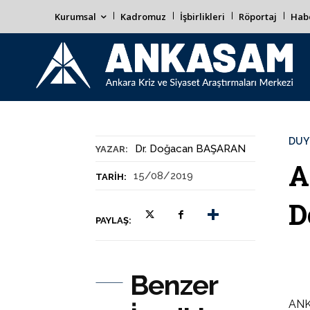
Kurumsal
Kadromuz
İşbirlikleri
Röportaj
Habe
DUY
Dr. Doğacan BAŞARAN
YAZAR:
A
15/08/2019
TARIH:
D
PAYLAŞ:
Benzer
ANK