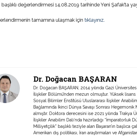
” başlıklı değerlendirmesi 14.08.2019 tarihinde Yeni Şafak’ta yay
erlendirmenin tamamına ulaşmak için
tıklayınız.
Dr. Doğacan BAŞARAN
Dr. Doğacan BAŞARAN, 2014 yılında Gazi Üniversitesi İk
İlişkiler Bölümü’nden mezun olmuştur. Yüksek lisans d
Sosyal Bilimler Enstitüsü Uluslararası İlişkiler Anabili
Bağlamında İkinci Dünya Savaşı Sonrası Hegemonik Mü
almıştır. Doktora derecesini ise 2021 yılında Trakya Ün
İlişkiler Anabilim Dalı‘nda hazırladığı “İmparatorluk D
Milliyetçilik” başlıklı teziyle alan Başaran’ın başlıca ça
Amerikan dış politikası, İran araştırmaları ve Afganist