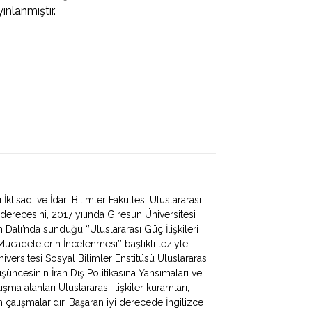
ınlanmıştır.
tisadi ve İdari Bilimler Fakültesi Uluslararası
erecesini, 2017 yılında Giresun Üniversitesi
m Dalı’nda sunduğu ‘’Uluslararası Güç İlişkileri
cadelelerin İncelenmesi’’ başlıklı teziyle
iversitesi Sosyal Bilimler Enstitüsü Uluslararası
üşüncesinin İran Dış Politikasına Yansımaları ve
lışma alanları Uluslararası ilişkiler kuramları,
an çalışmalarıdır. Başaran iyi derecede İngilizce