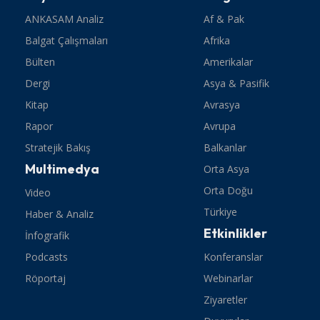
ANKASAM Analiz
Af & Pak
Balgat Çalışmaları
Afrika
Bülten
Amerikalar
Dergi
Asya & Pasifik
Kitap
Avrasya
Rapor
Avrupa
Stratejik Bakış
Balkanlar
Multimedya
Orta Asya
Orta Doğu
Video
Türkiye
Haber & Analiz
Etkinlikler
İnfografik
Podcasts
Konferanslar
Röportaj
Webinarlar
Ziyaretler