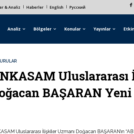
r & Analiz
Haberler
English
Русский
Analiz
Bölgeler
Konular
Yayınlar
Etkin
URULAR
NKASAM Uluslararası İ
oğacan BAŞARAN Yeni 
ASAM Uluslararası İlişkiler Uzmanı Doğacan BAŞARAN’ın “ABD