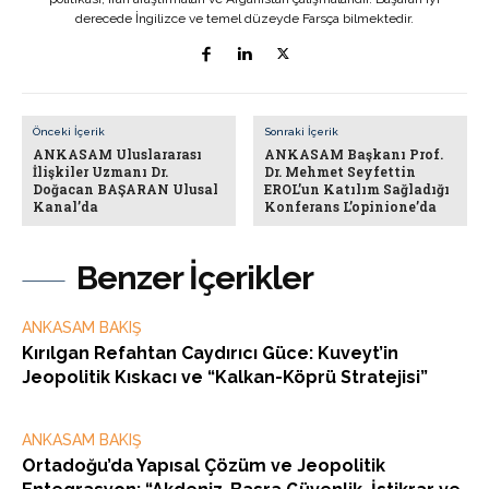
derecede İngilizce ve temel düzeyde Farsça bilmektedir.
Önceki İçerik
Sonraki İçerik
ANKASAM Uluslararası
ANKASAM Başkanı Prof.
İlişkiler Uzmanı Dr.
Dr. Mehmet Seyfettin
Doğacan BAŞARAN Ulusal
EROL’un Katılım Sağladığı
Kanal’da
Konferans L’opinione’da
Benzer İçerikler
ANKASAM BAKIŞ
Kırılgan Refahtan Caydırıcı Güce: Kuveyt’in
Jeopolitik Kıskacı ve “Kalkan-Köprü Stratejisi”
ANKASAM BAKIŞ
Ortadoğu’da Yapısal Çözüm ve Jeopolitik