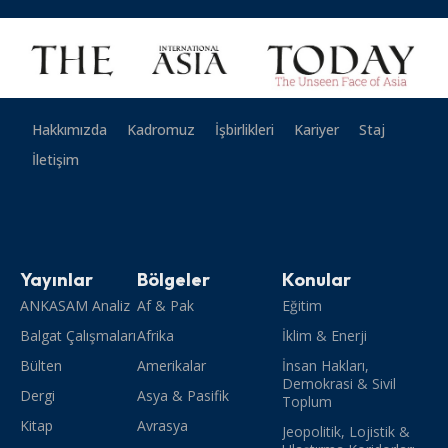
Hakkımızda
Kadromuz
İşbirlikleri
Kariyer
Staj
İletişim
Yayınlar
Bölgeler
Konular
ANKASAM Analiz
Af & Pak
Eğitim
Balgat Çalışmaları
Afrika
İklim & Enerji
Bülten
Amerikalar
İnsan Hakları,
Demokrasi & Sivil
Dergi
Asya & Pasifik
Toplum
Kitap
Avrasya
Jeopolitik, Lojistik &