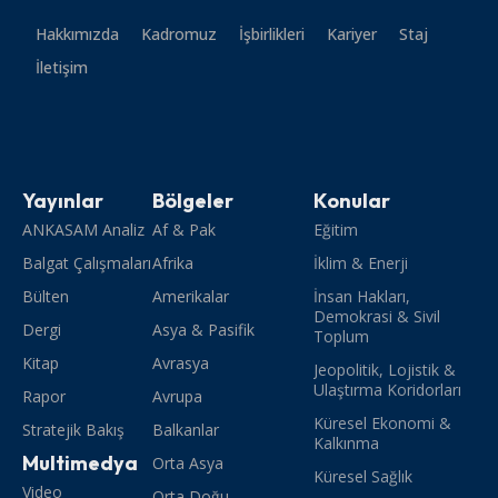
Hakkımızda
Kadromuz
İşbirlikleri
Kariyer
Staj
İletişim
Yayınlar
Bölgeler
Konular
ANKASAM Analiz
Af & Pak
Eğitim
Balgat Çalışmaları
Afrika
İklim & Enerji
Bülten
Amerikalar
İnsan Hakları,
Demokrasi & Sivil
Dergi
Asya & Pasifik
Toplum
Kitap
Avrasya
Jeopolitik, Lojistik &
Ulaştırma Koridorları
Rapor
Avrupa
Küresel Ekonomi &
Stratejik Bakış
Balkanlar
Kalkınma
Multimedya
Orta Asya
Küresel Sağlık
Video
Orta Doğu