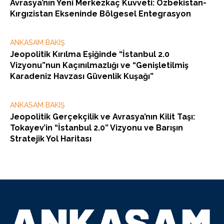
Avrasya’nın Yeni Merkezkaç Kuvveti: Özbekistan-
Kırgızistan Ekseninde Bölgesel Entegrasyon
ANKASAM BAKIŞ
Jeopolitik Kırılma Eşiğinde “İstanbul 2.0
Vizyonu”nun Kaçınılmazlığı ve “Genişletilmiş
Karadeniz Havzası Güvenlik Kuşağı”
ANKASAM BAKIŞ
Jeopolitik Gerçekçilik ve Avrasya’nın Kilit Taşı:
Tokayev’in “İstanbul 2.0” Vizyonu ve Barışın
Stratejik Yol Haritası