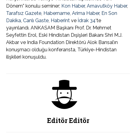
Dönem” konulu seminer;
Kon Haber
,
Arnavutköy Haber
,
Tarafsız Gazete
,
Habername
,
Arima Haber
,
En Son
Dakika
,
Canlı Gaste
,
Haberint
ve
İdrak 34
‘te
yayınlandı. ANKASAM Başkanı Prof. Dr. Mehmet
Seyfettin Erol, Eski Hindistan Dışişleri Bakanı Shri M.J.
Akbar ve India Foundation Direktörü Alok Bansal’ın
konuşmacı olduğu konferansta, Türkiye-Hindistan
ilişkileri konuşuldu.
Editör Editör