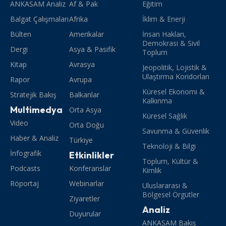
ANKASAM Analiz
Af & Pak
Eğitim
Balgat Çalışmaları
Afrika
İklim & Enerji
Bülten
Amerikalar
İnsan Hakları,
Demokrasi & Sivil
Dergi
Asya & Pasifik
Toplum
Kitap
Avrasya
Jeopolitik, Lojistik &
Ulaştırma Koridorları
Rapor
Avrupa
Küresel Ekonomi &
Stratejik Bakış
Balkanlar
Kalkınma
Multimedya
Orta Asya
Küresel Sağlık
Video
Orta Doğu
Savunma & Güvenlik
Haber & Analiz
Türkiye
Teknoloji & Bilgi
İnfografik
Etkinlikler
Toplum, Kültür &
Podcasts
Konferanslar
Kimlik
Röportaj
Webinarlar
Uluslararası &
Bölgesel Örgütler
Ziyaretler
Analiz
Duyurular
ANKASAM Bakış