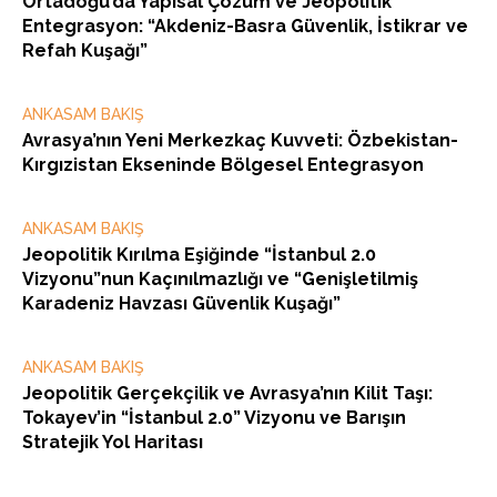
Ortadoğu’da Yapısal Çözüm ve Jeopolitik
Entegrasyon: “Akdeniz-Basra Güvenlik, İstikrar ve
Refah Kuşağı”
ANKASAM BAKIŞ
Avrasya’nın Yeni Merkezkaç Kuvveti: Özbekistan-
Kırgızistan Ekseninde Bölgesel Entegrasyon
ANKASAM BAKIŞ
Jeopolitik Kırılma Eşiğinde “İstanbul 2.0
Vizyonu”nun Kaçınılmazlığı ve “Genişletilmiş
Karadeniz Havzası Güvenlik Kuşağı”
ANKASAM BAKIŞ
Jeopolitik Gerçekçilik ve Avrasya’nın Kilit Taşı:
Tokayev’in “İstanbul 2.0” Vizyonu ve Barışın
Stratejik Yol Haritası