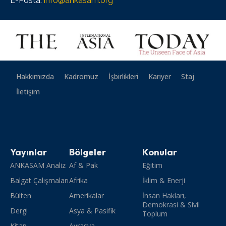
E-Posta:
info@ankasam.org
Hakkımızda
Kadromuz
İşbirlikleri
Kariyer
Staj
İletişim
Yayınlar
Bölgeler
Konular
ANKASAM Analiz
Af & Pak
Eğitim
Balgat Çalışmaları
Afrika
İklim & Enerji
Bülten
Amerikalar
İnsan Hakları,
Demokrasi & Sivil
Dergi
Asya & Pasifik
Toplum
Kitap
Avrasya