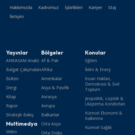
Hakkımızda
Kadromuz
İşbirlikleri
Kariyer
Staj
İletişim
Yayınlar
Bölgeler
Konular
ANKASAM Analiz
Af & Pak
Eğitim
Balgat Çalışmaları
Afrika
İklim & Enerji
Bülten
Amerikalar
İnsan Hakları,
Demokrasi & Sivil
Dergi
Asya & Pasifik
Toplum
Kitap
Avrasya
Jeopolitik, Lojistik &
Ulaştırma Koridorları
Rapor
Avrupa
Küresel Ekonomi &
Stratejik Bakış
Balkanlar
Kalkınma
Multimedya
Orta Asya
Küresel Sağlık
Video
Orta Doğu