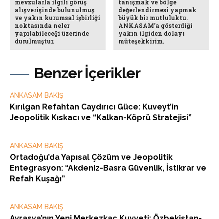
mevzularla ilgili görüş
tanışmak ve bölge
alışverişinde bulunulmuş
değerlendirmesi yapmak
ve yakın kurumsal işbirliği
büyük bir mutluluktu.
noktasında neler
ANKASAM’a gösterdiği
yapılabileceği üzerinde
yakın ilgiden dolayı
durulmuştur.
müteşekkirim.
Benzer İçerikler
ANKASAM BAKIŞ
Kırılgan Refahtan Caydırıcı Güce: Kuveyt’in
Jeopolitik Kıskacı ve “Kalkan-Köprü Stratejisi”
ANKASAM BAKIŞ
Ortadoğu’da Yapısal Çözüm ve Jeopolitik
Entegrasyon: “Akdeniz-Basra Güvenlik, İstikrar ve
Refah Kuşağı”
ANKASAM BAKIŞ
Avrasya’nın Yeni Merkezkaç Kuvveti: Özbekistan-