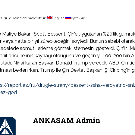
zı şu dillerde de mevcuttur:
English
Русский
Maliye Bakanı Scott Bessent, Çin’e uygulanan %20’lik gümrük
r veya hatta bir yıl sürebileceğini söyledi. Bunun sebebi olar
delede somut ilerleme görmek istemesini gösterdi. Çin’in, 
anil öncüllerinin kaynağı olduğunu ve geçen yıl 100-200 bin 
uladı. Nihai kararı Başkan Donald Trump verecek. ABD-Çin tic
lması beklenirken, Trump ile Çin Devlet Başkanı Şi Cinping’in 
ps://report.az/ru/drugie-strany/bessent-ssha-veroyatno-sn
rez-god
ANKASAM Admin