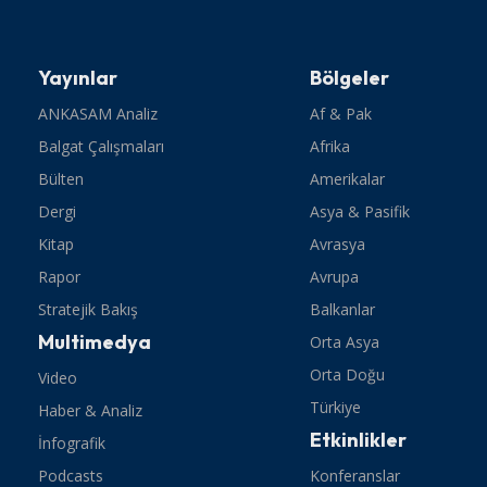
Yayınlar
Bölgeler
ANKASAM Analiz
Af & Pak
Balgat Çalışmaları
Afrika
Bülten
Amerikalar
Dergi
Asya & Pasifik
Kitap
Avrasya
Rapor
Avrupa
Stratejik Bakış
Balkanlar
Multimedya
Orta Asya
Orta Doğu
Video
Türkiye
Haber & Analiz
Etkinlikler
İnfografik
Podcasts
Konferanslar