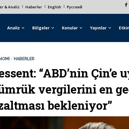
r & Analiz
Haberler
English
Русский
Analiz
Bölgeler
Konular
Yayınlar
Etkin
NOMİ
HABERLER
essent: “ABD’nin Çin’e 
ümrük vergilerini en geç
zaltması bekleniyor”