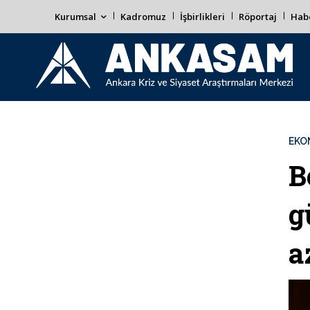
Kurumsal
Kadromuz
İşbirlikleri
Röportaj
Habe
EKO
B
g
a