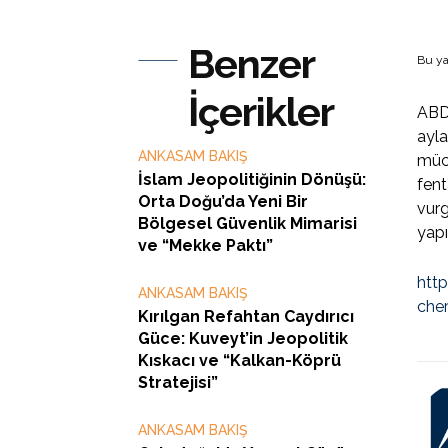
Benzer
Bu ya
İçerikler
ABD 
ayla
ANKASAM BAKIŞ
müca
İslam Jeopolitiğinin Dönüşü:
fent
Orta Doğu’da Yeni Bir
vurg
Bölgesel Güvenlik Mimarisi
yapı
ve “Mekke Paktı”
htt
ANKASAM BAKIŞ
che
Kırılgan Refahtan Caydırıcı
Güce: Kuveyt’in Jeopolitik
Kıskacı ve “Kalkan-Köprü
Stratejisi”
ANKASAM BAKIŞ