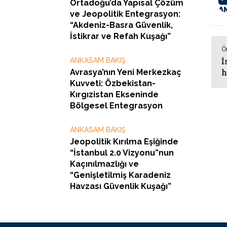
Ortadoğu’da Yapısal Çözüm
ve Jeopolitik Entegrasyon:
“Akdeniz-Basra Güvenlik,
İstikrar ve Refah Kuşağı”
Ö
İ
ANKASAM BAKIŞ
h
Avrasya’nın Yeni Merkezkaç
Kuvveti: Özbekistan-
Kırgızistan Ekseninde
Bölgesel Entegrasyon
ANKASAM BAKIŞ
Jeopolitik Kırılma Eşiğinde
“İstanbul 2.0 Vizyonu”nun
Kaçınılmazlığı ve
“Genişletilmiş Karadeniz
Havzası Güvenlik Kuşağı”