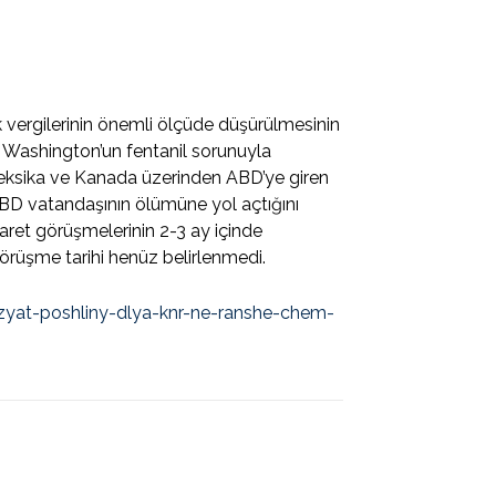
 vergilerinin önemli ölçüde düşürülmesinin
ak Washington’un fentanil sorunuyla
Meksika ve Kanada üzerinden ABD’ye giren
ABD vatandaşının ölümüne yol açtığını
aret görüşmelerinin 2-3 ay içinde
görüşme tarihi henüz belirlenmedi.
izyat-poshliny-dlya-knr-ne-ranshe-chem-