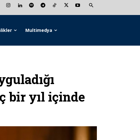
likler
Multimedya
uyguladığı
 bir yıl içinde