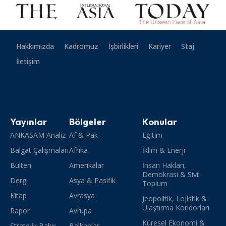
Hakkımızda
Kadromuz
İşbirlikleri
Kariyer
Staj
İletişim
Yayınlar
Bölgeler
Konular
ANKASAM Analiz
Af & Pak
Eğitim
Balgat Çalışmaları
Afrika
İklim & Enerji
Bülten
Amerikalar
İnsan Hakları,
Demokrasi & Sivil
Dergi
Asya & Pasifik
Toplum
Kitap
Avrasya
Jeopolitik, Lojistik &
Ulaştırma Koridorları
Rapor
Avrupa
Küresel Ekonomi &
Stratejik Bakış
Balkanlar