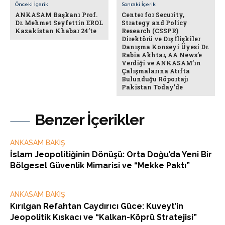
Önceki İçerik
Sonraki İçerik
ANKASAM Başkanı Prof.
Center for Security,
Dr. Mehmet Seyfettin EROL
Strategy and Policy
Kazakistan Khabar 24’te
Research (CSSPR)
Direktörü ve Dış İlişkiler
Danışma Konseyi Üyesi Dr.
Rabia Akhtar, AA News’e
Verdiği ve ANKASAM’ın
Çalışmalarına Atıfta
Bulunduğu Röportajı
Pakistan Today’de
Benzer İçerikler
ANKASAM BAKIŞ
İslam Jeopolitiğinin Dönüşü: Orta Doğu’da Yeni Bir
Bölgesel Güvenlik Mimarisi ve “Mekke Paktı”
ANKASAM BAKIŞ
Kırılgan Refahtan Caydırıcı Güce: Kuveyt’in
Jeopolitik Kıskacı ve “Kalkan-Köprü Stratejisi”