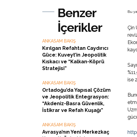
Benzer
Bu ya
İçerikler
Çin 
revi
ANKASAM BAKIŞ
Ekon
Kırılgan Refahtan Caydırıcı
kayd
Güce: Kuveyt’in Jeopolitik
Kıskacı ve “Kalkan-Köprü
Sayı
Stratejisi”
%11,
ise 
ANKASAM BAKIŞ
Ortadoğu’da Yapısal Çözüm
Bunu
ve Jeopolitik Entegrasyon:
etme
“Akdeniz-Basra Güvenlik,
Uzma
İstikrar ve Refah Kuşağı”
gücü
ANKASAM BAKIŞ
Avrasya’nın Yeni Merkezkaç
htt