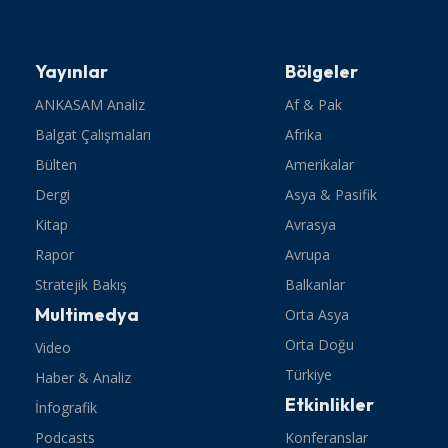
Yayınlar
Bölgeler
ANKASAM Analiz
Af & Pak
Balgat Çalışmaları
Afrika
Bülten
Amerikalar
Dergi
Asya & Pasifik
Kitap
Avrasya
Rapor
Avrupa
Stratejik Bakış
Balkanlar
Multimedya
Orta Asya
Orta Doğu
Video
Türkiye
Haber & Analiz
Etkinlikler
İnfografik
Podcasts
Konferanslar