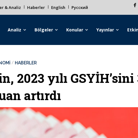
r & Analiz
Haberler
English
Русский
Analiz
Bölgeler
Konular
Yayınlar
Etkin
NOMİ
HABERLER
in, 2023 yılı GSYİH’sini 
uan artırdı