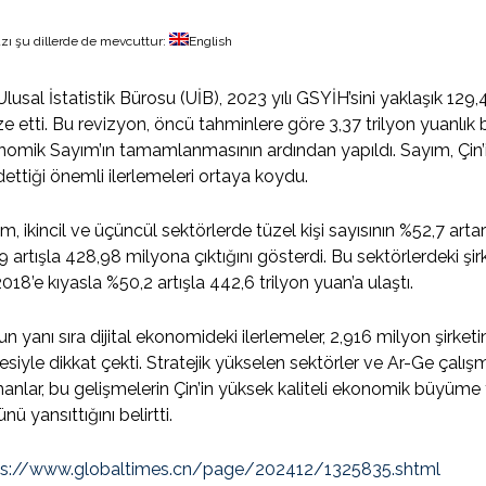
zı şu dillerde de mevcuttur:
English
Ulusal İstatistik Bürosu (UİB), 2023 yılı GSYİH’sini yaklaşık 129,
ze etti. Bu revizyon, öncü tahminlere göre 3,37 trilyon yuanlık bi
omik Sayım’ın tamamlanmasının ardından yapıldı. Sayım, Çin’i
ettiği önemli ilerlemeleri ortaya koydu.
m, ikincil ve üçüncül sektörlerde tüzel kişi sayısının %52,7 art
9 artışla 428,98 milyona çıktığını gösterdi. Bu sektörlerdeki şirket 
2018’e kıyasla %50,2 artışla 442,6 trilyon yuan’a ulaştı.
n yanı sıra dijital ekonomideki ilerlemeler, 2,916 milyon şirket
siyle dikkat çekti. Stratejik yükselen sektörler ve Ar-Ge çal
nlar, bu gelişmelerin Çin’in yüksek kaliteli ekonomik büyüme
nü yansıttığını belirtti.
ps://www.globaltimes.cn/page/202412/1325835.shtml