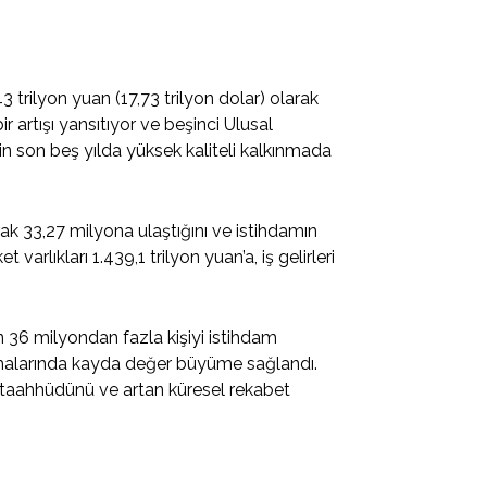
43 trilyon yuan (17,73 trilyon dolar) olarak
r artışı yansıtıyor ve beşinci Ulusal
n son beş yılda yüksek kaliteli kalkınmada
arak 33,27 milyona ulaştığını ve istihdamın
varlıkları 1.439,1 trilyon yuan’a, iş gelirleri
in 36 milyondan fazla kişiyi istihdam
ışmalarında kayda değer büyüme sağlandı.
 taahhüdünü ve artan küresel rekabet