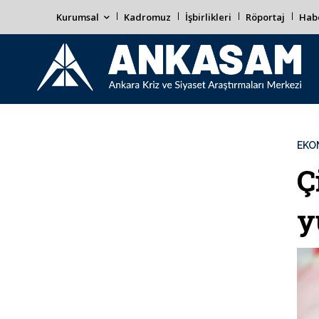
Kurumsal
Kadromuz
İşbirlikleri
Röportaj
Habe
EKO
Ç
y