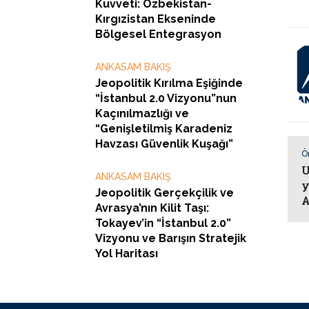
Kuvveti: Özbekistan-
Kırgızistan Ekseninde
Bölgesel Entegrasyon
ANKASAM BAKIŞ
Jeopolitik Kırılma Eşiğinde
“İstanbul 2.0 Vizyonu”nun
Kaçınılmazlığı ve
“Genişletilmiş Karadeniz
Havzası Güvenlik Kuşağı”
Ö
U
ANKASAM BAKIŞ
y
Jeopolitik Gerçekçilik ve
A
Avrasya’nın Kilit Taşı:
Tokayev’in “İstanbul 2.0”
Vizyonu ve Barışın Stratejik
Yol Haritası