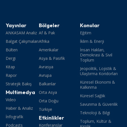
Yayınlar
Bölgeler
Konular
ANKASAM Analiz
Af & Pak
Eğitim
Balgat Çalışmaları
Afrika
İklim & Enerji
Bülten
Amerikalar
İnsan Hakları,
Demokrasi & Sivil
Dergi
Asya & Pasifik
Toplum
Kitap
Avrasya
Jeopolitik, Lojistik &
Ulaştırma Koridorları
Rapor
Avrupa
Küresel Ekonomi &
Stratejik Bakış
Balkanlar
Kalkınma
Multimedya
Orta Asya
Küresel Sağlık
Video
Orta Doğu
Savunma & Güvenlik
Haber & Analiz
Türkiye
Teknoloji & Bilgi
İnfografik
Etkinlikler
Toplum, Kültür &
Podcasts
Konferanslar
Kimlik