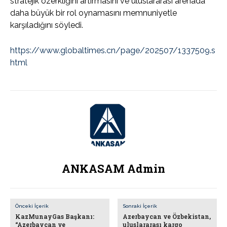
stratejik özerkliğini artırmasını ve uluslararası arenada
daha büyük bir rol oynamasını memnuniyetle
karşıladığını söyledi.
https://www.globaltimes.cn/page/202507/1337509.s
html
ANKASAM Admin
Önceki İçerik
Sonraki İçerik
KazMunayGas Başkanı:
Azerbaycan ve Özbekistan,
“Azerbaycan ve
uluslararası kargo