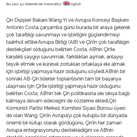
Bu yazı şu dillerde de mevcuttur:
English
Çin Dışişleri Bakanı Wang Yi ve Avrupa Konseyi Başkanı
Antonio Costa çarşamba günü burada bir araya gelerek
çok taraflılığı savunmayı ve işbirliğini güçlendirmeyi
taahhüt ettiler.Avrupa Birliği (AB) ve Çin’in çok taraflılığın
destekçileri olduğunu belirten Costa, AB’nin Çin’le
karşılıklı saygıyı savunmak, farklılıkları aşmak, anlayışı
teşvik etmek ve küresel zorlukları ortaklaşa ele almak
için işbirliği yapmaya hazır olduğunu söyledi.AB’nin bir
sonraki AB-Çin liderler toplantısının tam bir başarıya
ulaşması için Çin’le işbirliği yapmaya hazır olduğunu
belirten Costa, AB’nin tek Çin politikasına sıkı sıkıya bağlı
kalmaya devam edeceğini de sözlerine ekledi.Çin
Komünist Partisi Merkez Komitesi Siyasi Bürosu üyesi
de olan Wang, Çin’in Avrupa’yı çok kutuplu bir dünyada
önemli bir kutup olarak gördüğünü, Çin’in her zaman
Avrupa entegrasyonunu desteklediğini ve AB’nin