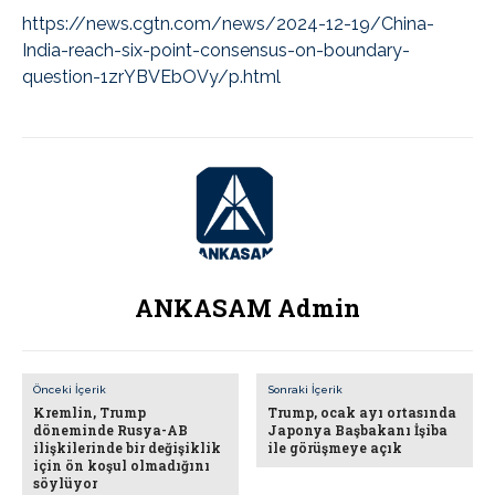
https://news.cgtn.com/news/2024-12-19/China-
India-reach-six-point-consensus-on-boundary-
question-1zrYBVEbOVy/p.html
ANKASAM Admin
Önceki İçerik
Sonraki İçerik
Kremlin, Trump
Trump, ocak ayı ortasında
döneminde Rusya-AB
Japonya Başbakanı İşiba
ilişkilerinde bir değişiklik
ile görüşmeye açık
için ön koşul olmadığını
söylüyor