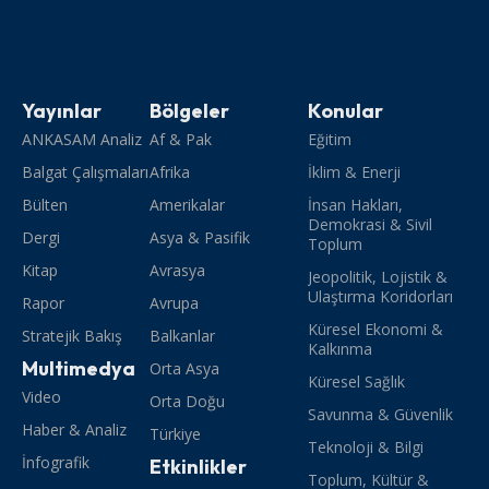
Yayınlar
Bölgeler
Konular
ANKASAM Analiz
Af & Pak
Eğitim
Balgat Çalışmaları
Afrika
İklim & Enerji
Bülten
Amerikalar
İnsan Hakları,
Demokrasi & Sivil
Dergi
Asya & Pasifik
Toplum
Kitap
Avrasya
Jeopolitik, Lojistik &
Ulaştırma Koridorları
Rapor
Avrupa
Küresel Ekonomi &
Stratejik Bakış
Balkanlar
Kalkınma
Multimedya
Orta Asya
Küresel Sağlık
Video
Orta Doğu
Savunma & Güvenlik
Haber & Analiz
Türkiye
Teknoloji & Bilgi
İnfografik
Etkinlikler
Toplum, Kültür &