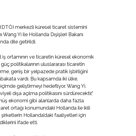
(DTÖ) merkezli küresel ticaret sistemini
nı Wang Yi ile Hollanda Dışişleri Bakanı
a dile getirildi.
sel iş ortamının ve ticaretin küresel ekonomik
güç politikalarının uluslararası ticaretin
rme, geniş bir yelpazede pratik işbirliğini
abakata vardı. Bu kapsamda iki ülke,
ı biçimde geliştirmeyi hedefliyor. Wang Yi,
li dışa açılma politikasını sürdürecektir,”
ümüş ekonomi gibi alanlarda daha fazla
icaret ortağı konumundaki Hollanda ile ikili
şirketlerin Hollanda’daki faaliyetleri için
klerini ifade etti.