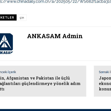
ps://www.chinadaily.com.cn/a/202505/22/WS682f1acba31
IKETLER
çin
ANKASAM Admin
nceki İçerik
Sonraki 
in, Afganistan ve Pakistan ile üçlü
Japon
ağlantıları güçlendirmeye yönelik adım
ekono
ttı
konus