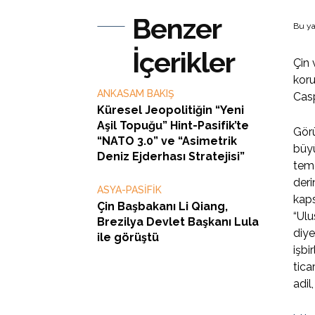
Benzer
Bu ya
İçerikler
Çin 
koru
ANKASAM BAKIŞ
Casp
Küresel Jeopolitiğin “Yeni
Aşil Topuğu” Hint-Pasifik’te
Görü
“NATO 3.0” ve “Asimetrik
büyü
Deniz Ejderhası Stratejisi”
teme
deri
ASYA-PASİFİK
kaps
Çin Başbakanı Li Qiang,
“Ulu
Brezilya Devlet Başkanı Lula
diye
ile görüştü
işbi
tica
adil