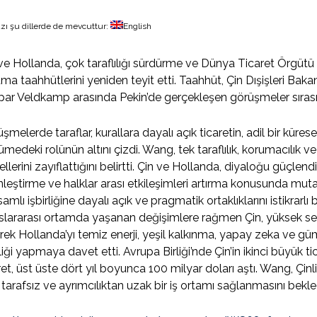
zı şu dillerde de mevcuttur:
English
ve Hollanda, çok taraflılığı sürdürme ve Dünya Ticaret Örgütü 
ma taahhütlerini yeniden teyit etti. Taahhüt, Çin Dışişleri Baka
ar Veldkamp arasında Pekin’de gerçekleşen görüşmeler sırasınd
şmelerde taraflar, kurallara dayalı açık ticaretin, adil bir küre
medeki rolünün altını çizdi. Wang, tek taraflılık, korumacılık ve 
llerini zayıflattığını belirtti. Çin ve Hollanda, diyaloğu güçlendi
nleştirme ve halklar arası etkileşimleri artırma konusunda mut
amlı işbirliğine dayalı açık ve pragmatik ortaklıklarını istikrarl
slararası ortamda yaşanan değişimlere rağmen Çin, yüksek seviye
rek Hollanda’yı temiz enerji, yeşil kalkınma, yapay zeka ve g
rliği yapmaya davet etti. Avrupa Birliği’nde Çin’in ikinci büyük t
ret, üst üste dört yıl boyunca 100 milyar doları aştı. Wang, Çinli 
, tarafsız ve ayrımcılıktan uzak bir iş ortamı sağlanmasını bekledi