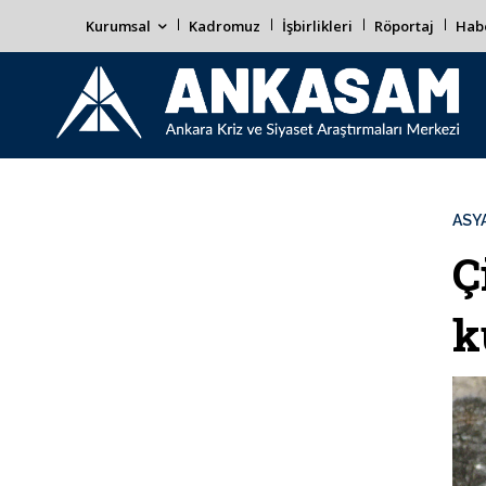
Kurumsal
Kadromuz
İşbirlikleri
Röportaj
Habe
ASYA
Ç
k