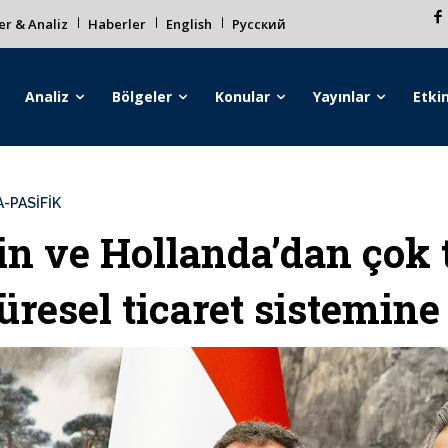
r & Analiz
Haberler
English
Русский
Analiz
Bölgeler
Konular
Yayınlar
Etkin
-PASİFİK
in ve Hollanda’dan çok t
üresel ticaret sistemine