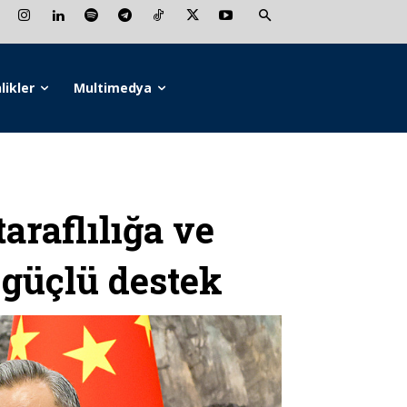
likler
Multimedya
araflılığa ve
 güçlü destek