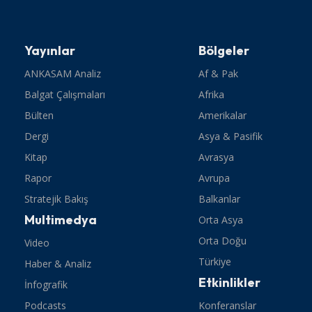
Yayınlar
Bölgeler
ANKASAM Analiz
Af & Pak
Balgat Çalışmaları
Afrika
Bülten
Amerikalar
Dergi
Asya & Pasifik
Kitap
Avrasya
Rapor
Avrupa
Stratejik Bakış
Balkanlar
Multimedya
Orta Asya
Orta Doğu
Video
Türkiye
Haber & Analiz
Etkinlikler
İnfografik
Podcasts
Konferanslar