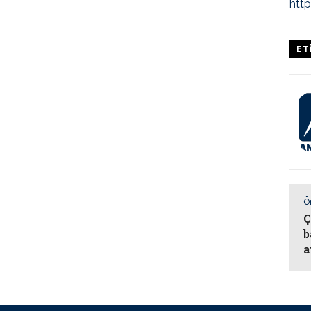
htt
ET
Ö
Ç
b
a