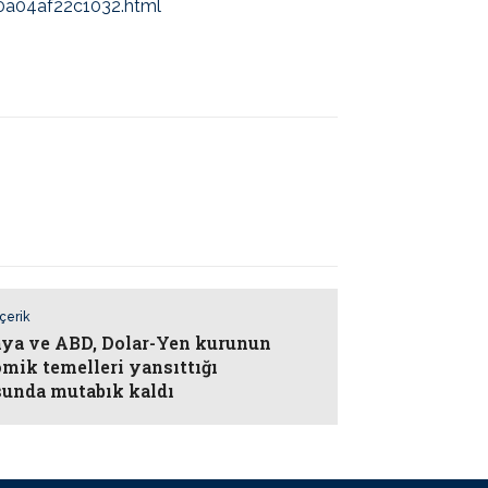
0a04af22c1032.html
İçerik
ya ve ABD, Dolar-Yen kurunun
mik temelleri yansıttığı
unda mutabık kaldı