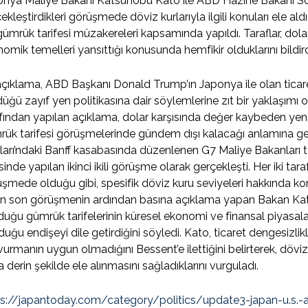
onya Maliye Bakanı Katsunobu Kato ile ABD Hazine Bakanı S
ekleştirdikleri görüşmede döviz kurlarıyla ilgili konuları ele a
i gümrük tarifesi müzakereleri kapsamında yapıldı. Taraflar, d
omik temelleri yansıttığı konusunda hemfikir olduklarını bildird
çıklama, ABD Başkanı Donald Trump’ın Japonya ile olan ticaret
üğü zayıf yen politikasına dair söylemlerine zıt bir yaklaşımı
fından yapılan açıklama, dolar karşısında değer kaybeden yene i
ük tarifesi görüşmelerinde gündem dışı kalacağı anlamına ge
arı’ndaki Banff kasabasında düzenlenen G7 Maliye Bakanları to
isinde yapılan ikinci ikili görüşme olarak gerçekleşti. Her iki t
şmede olduğu gibi, spesifik döviz kuru seviyeleri hakkında kon
en son görüşmenin ardından basına açıklama yapan Bakan Ka
uğu gümrük tarifelerinin küresel ekonomi ve finansal piyasalar 
uğu endişeyi dile getirdiğini söyledi. Kato, ticaret dengesizlik
urmanın uygun olmadığını Bessent’e ilettiğini belirterek, döviz
 derin şekilde ele alınmasını sağladıklarını vurguladı.
ps://japantoday.com/category/politics/update3-japan-u.s.-