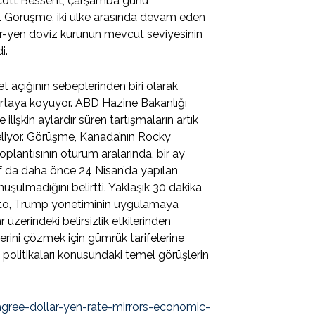
cott Bessent, çarşamba günü
ldı. Görüşme, iki ülke arasında devam eden
olar-yen döviz kurunun mevcut seviyesinin
i.
 açığının sebeplerinden biri olarak
 ortaya koyuyor. ABD Hazine Bakanlığı
lişkin aylardır süren tartışmaların artık
liyor. Görüşme, Kanada’nın Rocky
plantısının oturum aralarında, bir ay
araf da daha önce 24 Nisan’da yapılan
uşulmadığını belirtti. Yaklaşık 30 dakika
to, Trump yönetiminin uygulamaya
üzerindeki belirsizlik etkilerinden
lerini çözmek için gümrük tarifelerine
 politikaları konusundaki temel görüşlerin
agree-dollar-yen-rate-mirrors-economic-