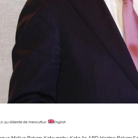
zı şu dillerde de mevcuttur:
English