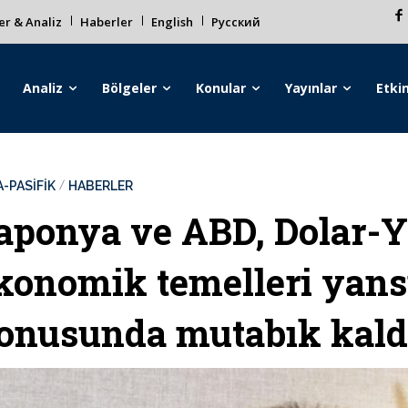
r & Analiz
Haberler
English
Русский
Analiz
Bölgeler
Konular
Yayınlar
Etkin
-PASİFİK
HABERLER
aponya ve ABD, Dolar-
konomik temelleri yansı
onusunda mutabık kald