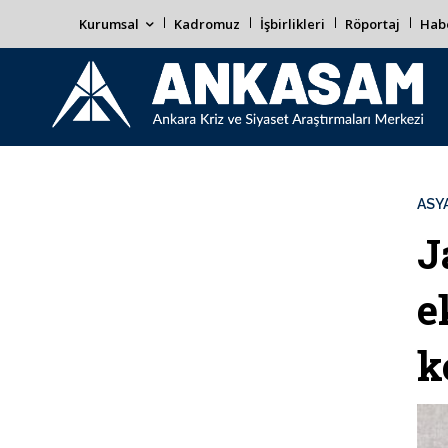
Kurumsal
Kadromuz
İşbirlikleri
Röportaj
Habe
ASYA
J
e
k