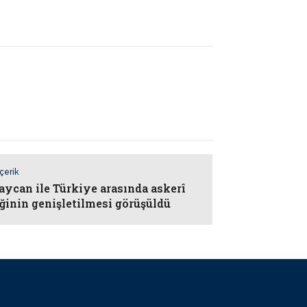
İçerik
aycan ile Türkiye arasında askerî
iğinin genişletilmesi görüşüldü