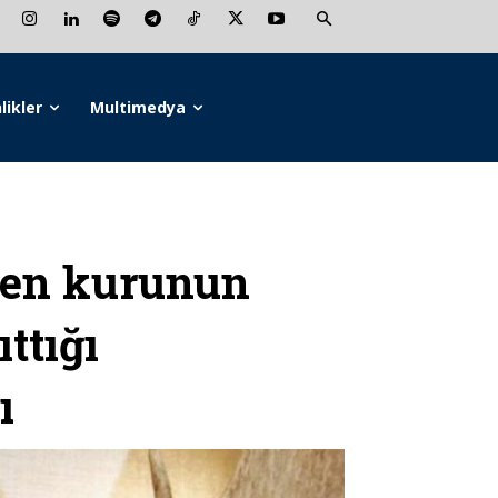
likler
Multimedya
Yen kurunun
ttığı
ı