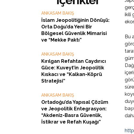
Jap
gerç
ANKASAM BAKIŞ
ikil
İslam Jeopolitiğinin Dönüşü:
ekon
Orta Doğu’da Yeni Bir
Bölgesel Güvenlik Mimarisi
Bu a
ve “Mekke Paktı”
görd
tara
ANKASAM BAKIŞ
gümr
Kırılgan Refahtan Caydırıcı
Dağl
Güce: Kuveyt’in Jeopolitik
içer
Kıskacı ve “Kalkan-Köprü
görü
Stratejisi”
sür
koyd
ANKASAM BAKIŞ
duyd
Ortadoğu’da Yapısal Çözüm
başv
ve Jeopolitik Entegrasyon:
“Akdeniz-Basra Güvenlik,
daha
İstikrar ve Refah Kuşağı”
htt