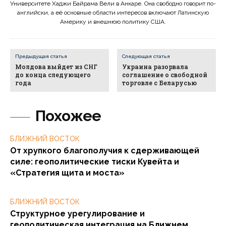
Университете Хаджи Байрама Вели в Анкаре. Она свободно говорит по-
английски, а её основные области интересов включают Латинскую
Америку и внешнюю политику США.
Предыдущая статья
Следующая статья
Молдова выйдет из СНГ
Украина разорвала
до конца следующего
соглашение о свободной
года
торговле с Беларусью
Похожее
БЛИЖНИЙ ВОСТОК
От хрупкого благополучия к сдерживающей
силе: геополитические тиски Кувейта и
«Стратегия щита и моста»
БЛИЖНИЙ ВОСТОК
Структурное урегулирование и
геополитическая интеграция на Ближнем