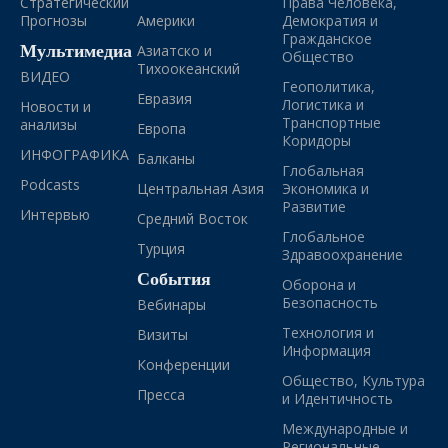
Стратегический
Права Человека,
Прогнозы
Америки
Демократия и
Гражданское
Мультимедиа
Азиатско и
Общество
Тихоокеанский
ВИДЕО
Геополитика,
Евразия
Логистика и
Новости и
Транспортные
анализы
Европа
Коридоры
ИНФОГРАФИКА
Балканы
Глобальная
Podcasts
Центральная Азия
Экономика и
Развитие
Интервью
Средний Восток
Глобальное
Турция
Здравоохранение
События
Оборона и
Безопасность
Вебинары
Технология и
Визиты
Информация
Конференции
Общество, Культура
Пресса
и Идентичность
Международные и
Региональные