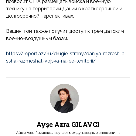
позволит США размещать войска и военную
технику на территории Дании в краткосрочной и
долгосрочной перспективах.
Вашингтон также получит доступ к трем датским
военно-воздушным базам.
https://report.az/ru/drugie-strany/daniya-razreshila-
ssha-razmeshat-vojska-na-ee-territorii/
Ayşe Azra GILAVCI
Айше Азра Гылавджы изучает международные отношения в