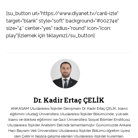
[su_button url=”https://www.diyanet.tv/canli-izle”
target=”blank” style=”soft” background=”#00274e”
size=”4″ center=”yes” radius=”round” icon=”icon:
play”]İzlemek için tıklayınız[/su_button]
Dr. Kadir Ertaç ÇELİK
ANKASAM Uluslararası İlişkiler Danışmanı Dr. Kadir Ertaç ÇELİK, lisans
eğitimini Uludağ Üniversitesi Uluslararası İlişkiler Bölümü’nde, yüksek
lisans ve doktora eğitimini ise Gazi Üniversitesi Sosyal Bilimler Enstitüsü
Uluslararası İlişkiler Anabilim Dalı’nda tamamlamıştır. Günümüzde Ankara
Hacı Bayram Veli Üniversitesi Uluslararası İlişkiler Bölümü öğretim üyesi
olan Çelik’in başlıca çalışma alanları Uluslararası ilişkiler kuramları,