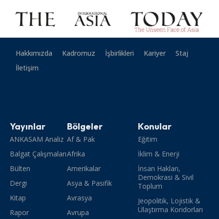
Hakkımızda
Kadromuz
İşbirlikleri
Kariyer
Staj
İletişim
Yayınlar
Bölgeler
Konular
ANKASAM Analiz
Af & Pak
Eğitim
Balgat Çalışmaları
Afrika
İklim & Enerji
Bülten
Amerikalar
İnsan Hakları,
Demokrasi & Sivil
Dergi
Asya & Pasifik
Toplum
Kitap
Avrasya
Jeopolitik, Lojistik &
Ulaştırma Koridorları
Rapor
Avrupa