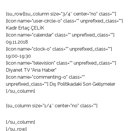
[su_row][su_column size=”3/4″ center=”no” class=””]
[icon name=”user-circle-o” class=”” unprefixed_class=””]
Kadir Ertaç ÇELİK
[icon name=”calendar” class=”” unprefixed_class=””]
09.11.2018
[icon name=”clock-o” class=”” unprefixed_class=””]
19:00-19:30
[icon name=”television” class=”” unprefixed_class=””]
Diyanet TV “Ana Haber”
[icon name=”commenting-o” class=””
unprefixed_class=””] Dış Politikadaki Son Gelişmeler
[/su_column]
[su_column size=”1/4″ center=”no” class=””]
[/su_column]
[/su_row]