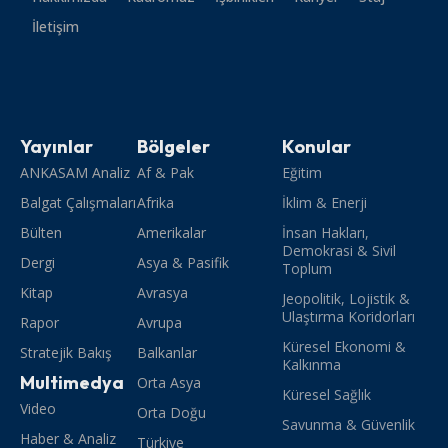
İletişim
Yayınlar
Bölgeler
Konular
ANKASAM Analiz
Af & Pak
Eğitim
Balgat Çalışmaları
Afrika
İklim & Enerji
Bülten
Amerikalar
İnsan Hakları,
Demokrasi & Sivil
Dergi
Asya & Pasifik
Toplum
Kitap
Avrasya
Jeopolitik, Lojistik &
Ulaştırma Koridorları
Rapor
Avrupa
Küresel Ekonomi &
Stratejik Bakış
Balkanlar
Kalkınma
Multimedya
Orta Asya
Küresel Sağlık
Video
Orta Doğu
Savunma & Güvenlik
Haber & Analiz
Türkiye