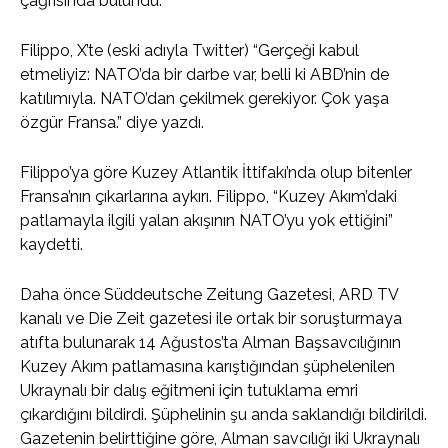
çağrısında bulundu.
Filippo, X’te (eski adıyla Twitter) “Gerçeği kabul
etmeliyiz: NATO’da bir darbe var, belli ki ABD’nin de
katılımıyla. NATO’dan çekilmek gerekiyor. Çok yaşa
özgür Fransa.” diye yazdı.
Filippo’ya göre Kuzey Atlantik İttifakı’nda olup bitenler
Fransa’nın çıkarlarına aykırı. Filippo, “Kuzey Akım’daki
patlamayla ilgili yalan akışının NATO’yu yok ettiğini”
kaydetti.
Daha önce Süddeutsche Zeitung Gazetesi, ARD TV
kanalı ve Die Zeit gazetesi ile ortak bir soruşturmaya
atıfta bulunarak 14 Ağustos’ta Alman Başsavcılığının
Kuzey Akım patlamasına karıştığından şüphelenilen
Ukraynalı bir dalış eğitmeni için tutuklama emri
çıkardığını bildirdi. Şüphelinin şu anda saklandığı bildirildi.
Gazetenin belirttiğine göre, Alman savcılığı iki Ukraynalı