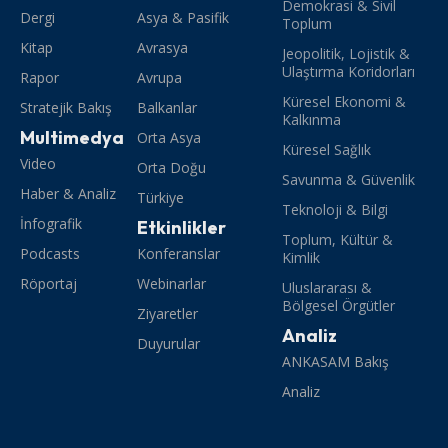
Demokrasi & Sivil
Dergi
Asya & Pasifik
Toplum
Kitap
Avrasya
Jeopolitik, Lojistik &
Ulaştırma Koridorları
Rapor
Avrupa
Küresel Ekonomi &
Stratejik Bakış
Balkanlar
Kalkınma
Multimedya
Orta Asya
Küresel Sağlık
Video
Orta Doğu
Savunma & Güvenlik
Haber & Analiz
Türkiye
Teknoloji & Bilgi
İnfografik
Etkinlikler
Toplum, Kültür &
Podcasts
Konferanslar
Kimlik
Röportaj
Webinarlar
Uluslararası &
Bölgesel Örgütler
Ziyaretler
Analiz
Duyurular
ANKASAM Bakış
Analiz