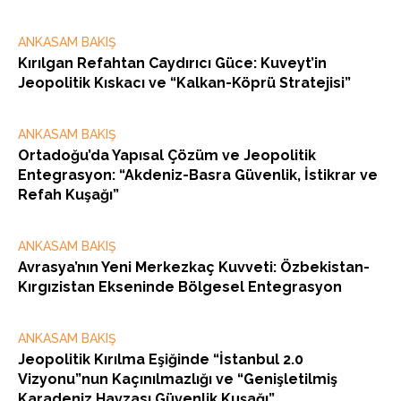
ANKASAM BAKIŞ
Kırılgan Refahtan Caydırıcı Güce: Kuveyt’in
Jeopolitik Kıskacı ve “Kalkan-Köprü Stratejisi”
ANKASAM BAKIŞ
Ortadoğu’da Yapısal Çözüm ve Jeopolitik
Entegrasyon: “Akdeniz-Basra Güvenlik, İstikrar ve
Refah Kuşağı”
ANKASAM BAKIŞ
Avrasya’nın Yeni Merkezkaç Kuvveti: Özbekistan-
Kırgızistan Ekseninde Bölgesel Entegrasyon
ANKASAM BAKIŞ
Jeopolitik Kırılma Eşiğinde “İstanbul 2.0
Vizyonu”nun Kaçınılmazlığı ve “Genişletilmiş
Karadeniz Havzası Güvenlik Kuşağı”