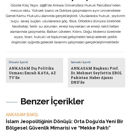
Gözde Kılıç Yaşın, 1998'de Ankara Üniversitesi Hukuk Fakültesi'nden
mezun oldu. Yüksek lisans ve Doktora çalışmalarını aynı üniversitede
Genel Kamu Hukuku alanında gerçekleştirdi. Uluslararası hukuk, soykırım
suçu, savaş suçları, uluslararası göç, iltica, Ortodoks dünyası özelinde
teostrateji, terör, su sorunları, enerji kaynakları ve enerji nakil hatları
alanlarında çalışmakta; Balkan ülkeleri, Kıbrıs, Doğu Akdeniz özelinde
siyasi, ticari, hukuki ve toplumsal gelişmeleri takip ederek politik
öngörüler ışığında gelecek tasarımı çalışmaları gerçekleştirmektedir.
Önceki İçerik
Sonraki İçerik
ANKASAM Dış Politika
ANKASAM Başkanı Prof.
Uzmanı Emrah KAYA, AZ
Dr. Mehmet Seyfettin EROL
TV’de
Pakistan Haber Ajansı
DND’de
Benzer İçerikler
ANKASAM BAKIŞ
İslam Jeopolitiğinin Dönüşü: Orta Doğu’da Yeni Bir
Bölgesel Güvenlik Mimarisi ve “Mekke Paktı”