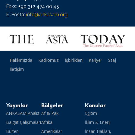
Faks: +90 312 474 00 45
E-Posta:
info@ankasam.org
Hakkımızda
Kadromuz
İşbirlikleri
Kariyer
Staj
İletişim
Yayınlar
Bölgeler
Konular
ANKASAM Analiz
Af & Pak
Eğitim
Balgat Çalışmaları
Afrika
İklim & Enerji
Bülten
Amerikalar
İnsan Hakları,