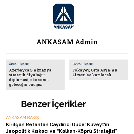
ANKASAM Admin
Önceki İçerik
Sonraki İçerik
Azerbaycan-Almanya
Tokayev, Orta Asya-AB
stratejik diyaloğu:
Zirvesi’ne katılacak
diplomasi, ekonomi,
geleceğin enerjisi
Benzer İçerikler
ANKASAM BAKIŞ
Kırılgan Refahtan Caydırıcı Güce: Kuveyt’in
Jeopolitik Kıskacı ve “Kalkan-Köprü Stratejisi”