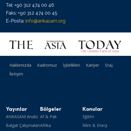
Tel: +90 312 474 00 46
Faks: +90 312 474 00 45
E-Posta:
info@ankasam.org
Hakkımızda
Kadromuz
İşbirlikleri
Kariyer
Staj
İletişim
Yayınlar
Bölgeler
Konular
ANKASAM Analiz
Af & Pak
Eğitim
Balgat Çalışmaları
Afrika
İklim & Enerji