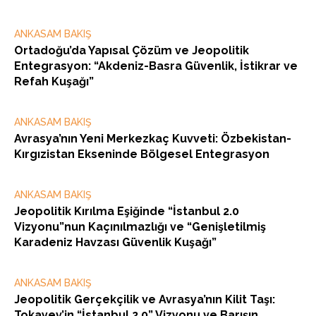
ANKASAM BAKIŞ
Ortadoğu’da Yapısal Çözüm ve Jeopolitik
Entegrasyon: “Akdeniz-Basra Güvenlik, İstikrar ve
Refah Kuşağı”
ANKASAM BAKIŞ
Avrasya’nın Yeni Merkezkaç Kuvveti: Özbekistan-
Kırgızistan Ekseninde Bölgesel Entegrasyon
ANKASAM BAKIŞ
Jeopolitik Kırılma Eşiğinde “İstanbul 2.0
Vizyonu”nun Kaçınılmazlığı ve “Genişletilmiş
Karadeniz Havzası Güvenlik Kuşağı”
ANKASAM BAKIŞ
Jeopolitik Gerçekçilik ve Avrasya’nın Kilit Taşı:
Tokayev’in “İstanbul 2.0” Vizyonu ve Barışın