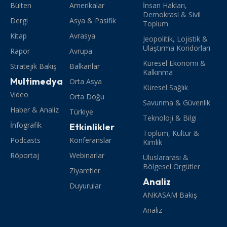
Bülten
Amerikalar
İnsan Hakları,
Demokrasi & Sivil
Dergi
Asya & Pasifik
Toplum
Kitap
Avrasya
Jeopolitik, Lojistik &
Ulaştırma Koridorları
Rapor
Avrupa
Küresel Ekonomi &
Stratejik Bakış
Balkanlar
Kalkınma
Multimedya
Orta Asya
Küresel Sağlık
Video
Orta Doğu
Savunma & Güvenlik
Haber & Analiz
Türkiye
Teknoloji & Bilgi
İnfografik
Etkinlikler
Toplum, Kültür &
Podcasts
Konferanslar
Kimlik
Röportaj
Webinarlar
Uluslararası &
Bölgesel Örgütler
Ziyaretler
Analiz
Duyurular
ANKASAM Bakış
Analiz