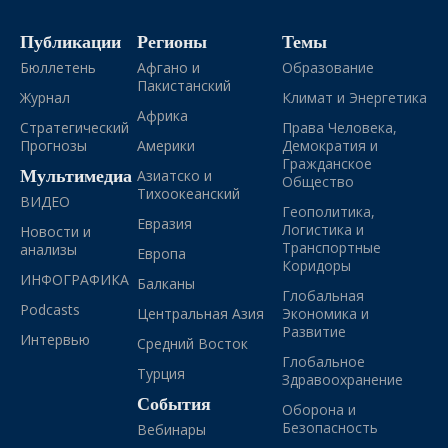
Публикации
Регионы
Темы
Бюллетень
Афгано и
Образование
Пакистанский
Журнал
Климат и Энергетика
Африка
Стратегический
Права Человека,
Прогнозы
Америки
Демократия и
Гражданское
Мультимедиа
Азиатско и
Общество
Тихоокеанский
ВИДЕО
Геополитика,
Евразия
Логистика и
Новости и
Транспортные
анализы
Европа
Коридоры
ИНФОГРАФИКА
Балканы
Глобальная
Podcasts
Центральная Азия
Экономика и
Развитие
Интервью
Средний Восток
Глобальное
Турция
Здравоохранение
События
Оборона и
Безопасность
Вебинары