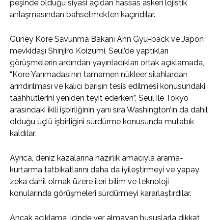
peşinde olduğu siyasi açıdan hassas askeri lojistik
anlaşmasından bahsetmekten kaçındılar.
Güney Kore Savunma Bakanı Ahn Gyu-back ve Japon
mevkidaşı Shinjiro Koizumi, Seul’de yaptıkları
görüşmelerin ardından yayınladıkları ortak açıklamada,
“Kore Yarımadası’nın tamamen nükleer silahlardan
arındırılması ve kalıcı barışın tesis edilmesi konusundaki
taahhütlerini yeniden teyit ederken”, Seul ile Tokyo
arasındaki ikili işbirliğinin yanı sıra Washington’ın da dahil
olduğu üçlü işbirliğini sürdürme konusunda mutabık
kaldılar.
Ayrıca, deniz kazalarına hazırlık amacıyla arama-
kurtarma tatbikatlarını daha da iyileştirmeyi ve yapay
zeka dahil olmak üzere ileri bilim ve teknoloji
konularında görüşmeleri sürdürmeyi kararlaştırdılar.
Ancak açıklama, içinde yer almayan hususlarla dikkat