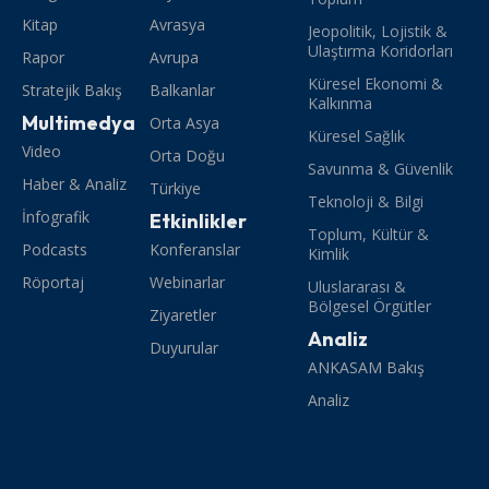
Kitap
Avrasya
Jeopolitik, Lojistik &
Ulaştırma Koridorları
Rapor
Avrupa
Küresel Ekonomi &
Stratejik Bakış
Balkanlar
Kalkınma
Multimedya
Orta Asya
Küresel Sağlık
Video
Orta Doğu
Savunma & Güvenlik
Haber & Analiz
Türkiye
Teknoloji & Bilgi
İnfografik
Etkinlikler
Toplum, Kültür &
Podcasts
Konferanslar
Kimlik
Röportaj
Webinarlar
Uluslararası &
Bölgesel Örgütler
Ziyaretler
Analiz
Duyurular
ANKASAM Bakış
Analiz