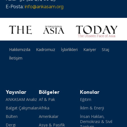
E-Posta:
info@ankasam.org
Hakkımızda
Kadromuz
İşbirlikleri
Kariyer
Staj
İletişim
Yayınlar
Bölgeler
Konular
ANKASAM Analiz
Af & Pak
Eğitim
Balgat Çalışmaları
Afrika
İklim & Enerji
Bülten
Amerikalar
İnsan Hakları,
Demokrasi & Sivil
Dergi
Asya & Pasifik
Toplum