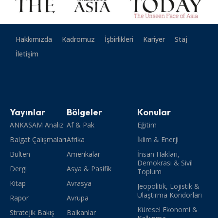
Hakkımızda
Kadromuz
İşbirlikleri
Kariyer
Staj
İletişim
Yayınlar
Bölgeler
Konular
ANKASAM Analiz
Af & Pak
Eğitim
Balgat Çalışmaları
Afrika
İklim & Enerji
Bülten
Amerikalar
İnsan Hakları,
Demokrasi & Sivil
Dergi
Asya & Pasifik
Toplum
Kitap
Avrasya
Jeopolitik, Lojistik &
Ulaştırma Koridorları
Rapor
Avrupa
Küresel Ekonomi &
Stratejik Bakış
Balkanlar