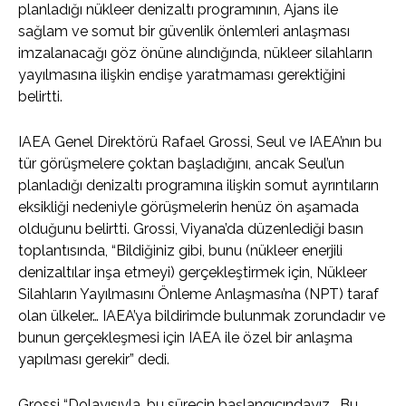
planladığı nükleer denizaltı programının, Ajans ile
sağlam ve somut bir güvenlik önlemleri anlaşması
imzalanacağı göz önüne alındığında, nükleer silahların
yayılmasına ilişkin endişe yaratmaması gerektiğini
belirtti.
IAEA Genel Direktörü Rafael Grossi, Seul ve IAEA’nın bu
tür görüşmelere çoktan başladığını, ancak Seul’un
planladığı denizaltı programına ilişkin somut ayrıntıların
eksikliği nedeniyle görüşmelerin henüz ön aşamada
olduğunu belirtti. Grossi, Viyana’da düzenlediği basın
toplantısında, “Bildiğiniz gibi, bunu (nükleer enerjili
denizaltılar inşa etmeyi) gerçekleştirmek için, Nükleer
Silahların Yayılmasını Önleme Anlaşması’na (NPT) taraf
olan ülkeler… IAEA’ya bildirimde bulunmak zorundadır ve
bunun gerçekleşmesi için IAEA ile özel bir anlaşma
yapılması gerekir” dedi.
Grossi “Dolayısıyla, bu sürecin başlangıcındayız… Bu,