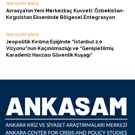
ANKASAM BAKIŞ
Avrasya’nın Yeni Merkezkaç Kuvveti: Özbekistan-
Kırgızistan Ekseninde Bölgesel Entegrasyon
ANKASAM BAKIŞ
Jeopolitik Kırılma Eşiğinde “İstanbul 2.0
Vizyonu”nun Kaçınılmazlığı ve “Genişletilmiş
Karadeniz Havzası Güvenlik Kuşağı”