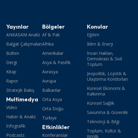
Yayınlar
Bölgeler
Konular
ANKASAM Analiz
Af & Pak
Eğitim
Balgat Çalışmaları
Afrika
İklim & Enerji
Bülten
Amerikalar
İnsan Hakları,
Demokrasi & Sivil
Dergi
Asya & Pasifik
Toplum
Kitap
Avrasya
Jeopolitik, Lojistik &
Ulaştırma Koridorları
Rapor
Avrupa
Küresel Ekonomi &
Stratejik Bakış
Balkanlar
Kalkınma
Multimedya
Orta Asya
Küresel Sağlık
Video
Orta Doğu
Savunma & Güvenlik
Haber & Analiz
Türkiye
Teknoloji & Bilgi
İnfografik
Etkinlikler
Toplum, Kültür &
Podcasts
Konferanslar
Kimlik