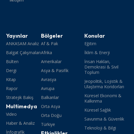
Yayınlar
Bölgeler
Konular
ANKASAM Analiz
Af & Pak
Eğitim
Balgat Çalışmaları
Afrika
İklim & Enerji
Bülten
Amerikalar
İnsan Hakları,
Demokrasi & Sivil
Dergi
Asya & Pasifik
Toplum
Kitap
Avrasya
Jeopolitik, Lojistik &
Ulaştırma Koridorları
Rapor
Avrupa
Küresel Ekonomi &
Stratejik Bakış
Balkanlar
Kalkınma
Multimedya
Orta Asya
Küresel Sağlık
Video
Orta Doğu
Savunma & Güvenlik
Haber & Analiz
Türkiye
Teknoloji & Bilgi
İnfografik
Etkinlikler