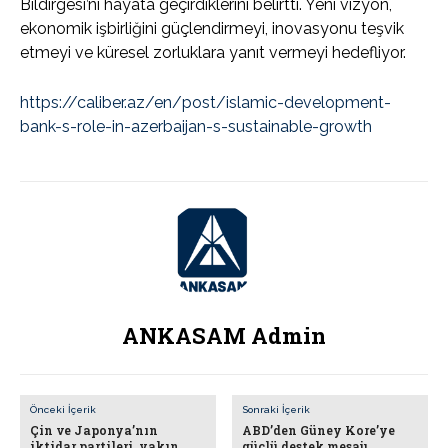
Bildirgesi’ni hayata geçirdiklerini belirtti. Yeni vizyon,
ekonomik işbirliğini güçlendirmeyi, inovasyonu teşvik
etmeyi ve küresel zorluklara yanıt vermeyi hedefliyor.
https://caliber.az/en/post/islamic-development-
bank-s-role-in-azerbaijan-s-sustainable-growth
ANKASAM Admin
Önceki İçerik
Sonraki İçerik
Çin ve Japonya’nın
ABD’den Güney Kore’ye
iktidar partileri, yakın
güçlü destek mesajı