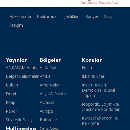
Hakkımızda
Kadromuz
İşbirlikleri
Kariyer
Staj
İletişim
Yayınlar
Bölgeler
Konular
ANKASAM Analiz
Af & Pak
Eğitim
Balgat Çalışmaları
Afrika
İklim & Enerji
Bülten
Amerikalar
İnsan Hakları,
Demokrasi & Sivil
Dergi
Asya & Pasifik
Toplum
Kitap
Avrasya
Jeopolitik, Lojistik &
Ulaştırma Koridorları
Rapor
Avrupa
Küresel Ekonomi &
Stratejik Bakış
Balkanlar
Kalkınma
Multimedya
Orta Asya