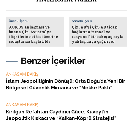
Önceki İçerik
Sonraki İçerik
AUKUS anlaşması ve
Çin, AB’yi Çin-AB ticari
bunun Çin-Avustralya
bağlarına ‘nesnel ve
ilişkilerine etkisi üzerine
rasyonel’ bir bakış açısıyla
soruşturma başlatıldı
yaklaşmaya çağırıyor
Benzer İçerikler
ANKASAM BAKIŞ
İslam Jeopolitiğinin Dönüşü: Orta Doğu’da Yeni Bir
Bölgesel Güvenlik Mimarisi ve “Mekke Paktı”
ANKASAM BAKIŞ
Kırılgan Refahtan Caydırıcı Güce: Kuveyt’in
Jeopolitik Kıskacı ve “Kalkan-Köprü Stratejisi”