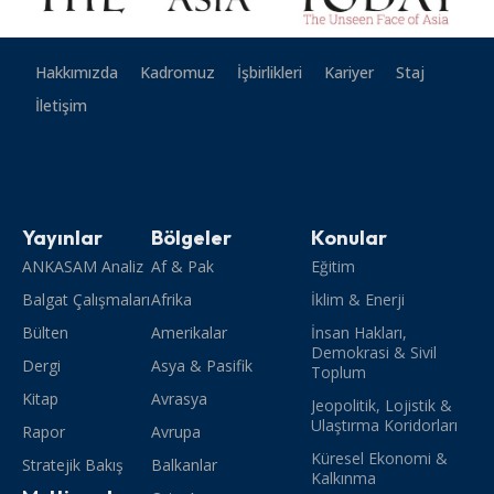
Hakkımızda
Kadromuz
İşbirlikleri
Kariyer
Staj
İletişim
Yayınlar
Bölgeler
Konular
ANKASAM Analiz
Af & Pak
Eğitim
Balgat Çalışmaları
Afrika
İklim & Enerji
Bülten
Amerikalar
İnsan Hakları,
Demokrasi & Sivil
Dergi
Asya & Pasifik
Toplum
Kitap
Avrasya
Jeopolitik, Lojistik &
Ulaştırma Koridorları
Rapor
Avrupa
Küresel Ekonomi &
Stratejik Bakış
Balkanlar
Kalkınma